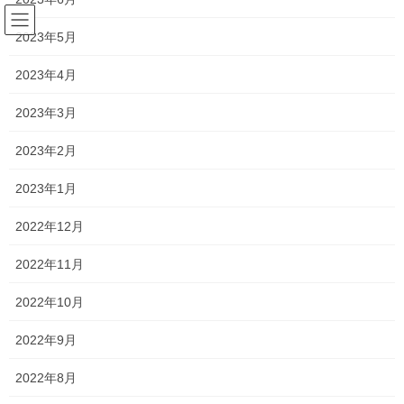
コ
ナ
ン
ビ
2023年5月
テ
ゲ
ン
ー
2023年4月
清心女子大学
ツ
シ
へ
ョ
2023年3月
ス
ン
HOME
清心女子大学
キ
に
2023年2月
ッ
移
プ
動
2023年1月
2020年3月7日
塾生の頑張り
2022年12月
サクラ咲く その2
2022年11月
今日は既卒生の子が大学入試の結果報告をしに来てくれまし
た！！ 10月末までは通ってくれていましたが、自分の力を余すこ
2022年10月
となく発揮してもらうためにも、 自分のペースで勉強してもらう
ことになっていました！ 必要であれば塾に勉強 […]
2022年9月
2022年8月
2020年3月6日
塾長ブログ