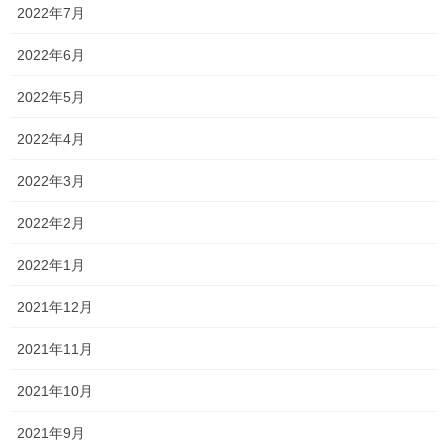
2022年7月
サクラ咲く！！
2022年6月
今日は国公立大学の合格発表がありました。 今年は・・・ 岡山大
学の合格者が出ました！！ 合格おめでとうございます！！ 受験前
2022年5月
は正直少し不安もありましたが(今だからいいます…笑)、無事に合
格してくれたことが非常に嬉しいです […]
2022年4月
2019年12月28日
2022年3月
塾長ブログ
2022年2月
2019年ありがとうございました！
2022年1月
今日で年内の授業が終了しました！ 今年の中学3何生は、お世辞に
もレベルは高いとは言えないですが、それでも個性的な生徒が多
2021年12月
く、楽しい雰囲気で授業できました！ さあ、私立高校入試まで約
一ヶ月 私立高校が本命な人も、県立高校が […]
2021年11月
2019年12月14日
2021年10月
塾生の頑張り
2021年9月
祝合格！！