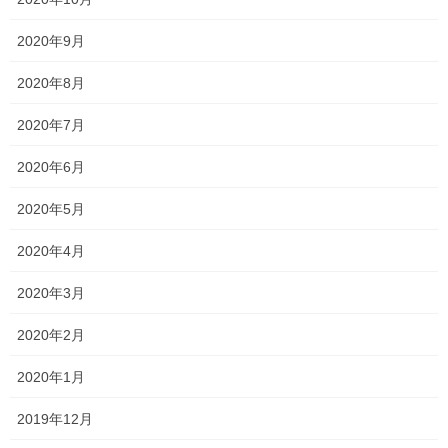
入試が今日で終了してプレッシャーから解放されたためか、とて
も晴々とした顔でした！ 面接が上手に出来た！！と自信満々に語
2020年9月
ってくれました！笑 面接で何を聞かれたか […]
2020年8月
2019年11月2日
2020年7月
塾生の頑張り
祝合格！！
2020年6月
昨日は、英語の民間試験もさることながら、もう一つ大きな出来
2020年5月
事がありました！ 高校3年生の合格発表がありました！ 結果は…
見事合格でした 小学生の頃から通塾してくれているこの生徒も無
2020年4月
事進路が決定しました！ 進路がまだ決まっ […]
2020年3月
投
固
固
1
2
»
2020年2月
稿
定
定
ペ
ペ
2020年1月
の
最近の投稿
ー
ー
ペ
2019年12月
ジ
ジ
一貫だより2026年8月
ー