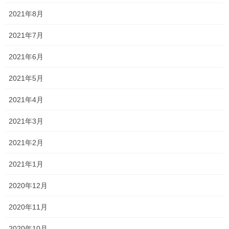
2021年8月
今日は国公立大学の推薦入試 合格発表がありました！ 結果は…
北九州市立大学 法学部 に、合格しました 見事合格していたにも
2021年7月
関わらず、自分でも予想外⁈という反応でした（笑） 入試で問われ
ている小論文の難易度がかなり高く、 […]
2021年6月
2019年11月30日
2021年5月
塾長ブログ
2021年4月
頑張れ受験生
高校3年生は、今日・明日はいよいよ推薦入試ですね。 思うように
2021年3月
書くことができず、気持ちが沈みながらでも小論文の演習をして
入試に備えてきた生徒 持ち前の器用さと、しっかりとした表現力
2021年2月
により面接での高評価が期待できる生徒 憧 […]
2021年1月
2019年11月22日
2020年12月
塾長ブログ
遊びに来てくれました!!
2020年11月
今日は先日一貫塾を卒業した高校3年生が遊びに来てくれました！
2020年10月