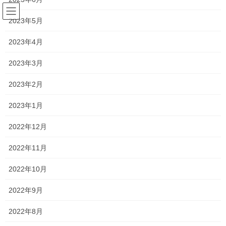
コ
ナ
ン
ビ
2023年5月
テ
ゲ
ン
ー
2023年4月
2023年2月
ツ
シ
へ
ョ
2023年3月
ス
ン
HOME
2023年2月
キ
に
2023年2月
ッ
移
プ
動
2023年1月
2023年2月27日
塾長ブログ
2022年12月
倍率発表！
2022年11月
県立高校の倍率が発表されましたね！ 近場？の学校、弊塾で人気
のところで言えば、 ・岡山一宮1.36(前年1.29) ・総社南1.52(前年
2022年10月
1.40) ・岡山工業 機械科1.69(前年0.88) 電気科2.38(前年0.6 […]
2022年9月
2023年2月24日
2022年8月
新着情報