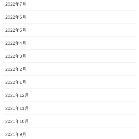
一貫だより2023年2月vol.1
2022年7月
私立高校入試、公立高校特別入試が終了しました。 受験生のみな
2022年6月
さんお疲れ様でした。 私立高校入試では、希望のコースにならな
かった人もいますが、とりあえず、全員が私立高校から合格をい
2022年5月
ただきました。 さあ、一般入試が目前に迫っ […]
2022年4月
2023年2月21日
2022年3月
塾長ブログ
残り2週間
2022年2月
今日は中学3年生と某県の数学の過去問をしました。 えっ？！岡山
2022年1月
以外の県の過去問をするの？？ と驚かれそうですが、もちろん意
味があって解いてもらっています！ 私の狙い通りに本番も上手く
2021年12月
できればいいのですが… 今日は県立高校 […]
2021年11月
2023年2月20日
2021年10月
新着情報
2023年 春期講習
2021年9月