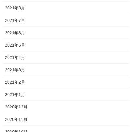
2023年春期講習の案内です！！ 新中学1年生や、新高校1年生を対
2021年8月
象にした指導費用無料の春期講習や 5教科を復習する新中学2,3年
生を対象とした春期講習(集団指導) 自分のペースで学習できる小
2021年7月
学生や、高校性を対象とした春 […]
2021年6月
2023年2月17日
塾生の頑張り
2021年5月
サクラ咲く ～特別入試2023～
2021年4月
今日は公立高校の特別入試合格発表でした。 結果は… 岡山南高
校 商業科 岡山工業高校 建築科 に合格しました！！ おめでとう
2021年3月
ございます！！ 今年は80％枠の影響で全体的に倍率が高く激戦と
なっていましたが、少数ながら合格者 […]
2021年2月
2021年1月
2023年2月17日
新着情報
2020年12月
令和4年度 合格実績
2020年11月
令和4年度 合格実績です！ みんな本当によく頑張ってくれまし
た！(令和5年2月17日現在) ●大学入試 ・愛知教育大学 教育学部
2020年10月