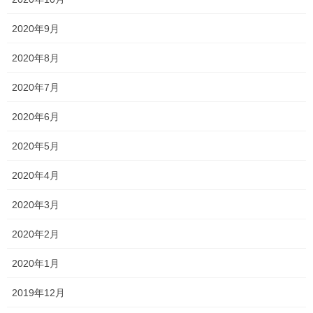
・倉敷芸術科学大学 生命医科学部 高校入試 県立高校特別入試
・岡山工業高校 建築科 ・岡 […]
2020年9月
2020年8月
2023年2月15日
塾長ブログ
2020年7月
柔軟な対応？！
2020年6月
今日は小学生(低学年)の授業がありました！ いつもは算数の計
算、単位変換等に苦戦し、授業時間が終わるのですが、今日は驚
2020年5月
くほど問題がスムーズに解けていました！！ 嬉しすぎて授業後す
ぐに、保護者さまにお伝えさせていただきまし […]
2020年4月
2020年3月
投
固
固
1
2
»
稿
定
定
2020年2月
ペ
ペ
の
最近の投稿
2020年1月
ー
ー
ペ
ジ
ジ
一貫だより2026年8月
ー
2019年12月
2026年7月24日