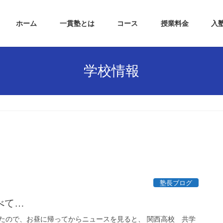
ホーム
一貫塾とは
コース
授業料金
入
学校情報
塾長ブログ
べて…
たので、お昼に帰ってからニュースを見ると、 関西高校 共学