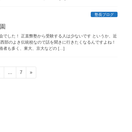
塾長ブログ
学園
会でした！ 正直弊塾から受験する人は少ないです というか、近
、西部のよき伝統校なので話を聞きに行きたくなるんですよね！
者も多く、東大、京大などの […]
固
固
2
…
7
»
定
定
ペ
ペ
ー
ー
ジ
ジ