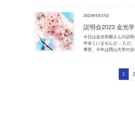
2023年5月27日
説明会2023 金光
今日は金光学園さんの説明
年全くいませんが… ただ
事実、今年は岡山大学の合格
投
固
1
稿
定
ペ
の
ー
ペ
ジ
ー
ジ
送