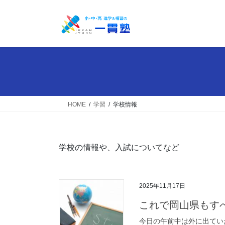
コ
ナ
ン
ビ
テ
ゲ
ン
ー
ツ
シ
へ
ョ
ス
ン
キ
に
ッ
移
HOME
学習
学校情報
プ
動
学校の情報や、入試についてなど
2025年11月17日
これで岡山県もす
今日の午前中は外に出てい