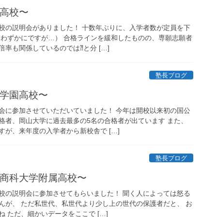
実高校〜
校の説明会がありました！ 十数年ぶりに、入学者数が定員を下
にわずかにですが…） 合格ラインを緩和したものの、専願志願者
率も関係しているのでは⁈と分 […]
塾長ブログ
志学園高校〜
会に参加させていただいていました！ 今年は開校以来初の国公
格者、岡山大学に過去最多の5名の合格者が出ています また、
が、来年度の入学者から新校舎で […]
塾長ブログ
岡山商科大学附属高校〜
校の説明会に参加させてもらいました！ 聞く人によっては怒る
んが、 ただ私世代、私世代より少し上の世代の保護者だと、 お
 ただ、細かいデータをここで […]