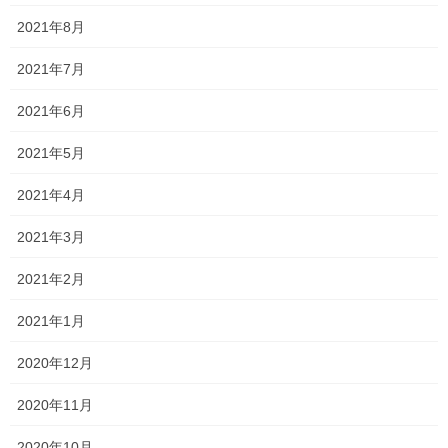
2021年8月
今日から対面式の通常授業を再開しました！ おそらくですが、近
隣の塾よりも早いタイミングでオンライン授業に切り替えていた
2021年7月
ので、対面式授業が非常に新鮮でした！ やっぱり対面式の授業は
いいですね！ 生徒の反応もよく分かりますし […]
2021年6月
2020年5月25日
2021年5月
塾長ブログ
2021年4月
無料補習
コロナウイルスによる休校のため、学校の授業の進度が例年より
2021年3月
も早く進むことが予想され、理解できないままその単元を終える
ことがあるかもしれません。 その場合、次学期や、次学年での学
2021年2月
習に支障が出る可能性も否めません。 また、休 […]
2021年1月
2020年5月24日
2020年12月
新着情報
一貫だより 2020年5月 vol.1
2020年11月
緊急事態宣言が解除され、小中学校は再開となりました！ 高校生
2020年10月