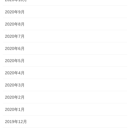
もオンライン授業での授業を受けてはいたものの、来週から本格
的に学校が再開となりますね！ 一貫塾でも今週より対面式での授
2020年9月
業が再開となりました。 学校での進度が例年 […]
2020年8月
2020年5月22日
2020年7月
塾長ブログ
違和感・・・
2020年6月
昨日中学生に行事の変更や、テストの日程がどうなるのかを確認
2020年5月
したところ、 期末テストが例年よりも約3週間程度遅い実施になる
とのことです… さらに、夏休みもかなり削られるみたいです！ 当
2020年4月
たり前と言われればそうかもしれませんが […]
2020年3月
投
固
固
1
2
»
2020年2月
稿
定
定
ペ
ペ
2020年1月
の
最近の投稿
ー
ー
ペ
2019年12月
ジ
ジ
一貫だより2026年8月
ー