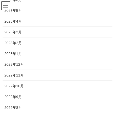
コ
ナ
ン
ビ
2023年5月
テ
ゲ
ン
ー
2023年4月
2020年5月
ツ
シ
へ
ョ
2023年3月
ス
ン
HOME
2020年5月
キ
に
2023年2月
ッ
移
プ
動
2023年1月
2020年5月30日
塾長ブログ
2022年12月
新しい武器
2022年11月
何かのゲームの話？？というタイトルになってしまいましたが、
当然ゲームの話しではありません…笑 今日高校生から連絡がきた
2022年10月
のですが、数学の問題が分からないから教えて欲しい！というも
のでした。 解説を写真に撮って送ってもよかっ […]
2022年9月
2022年8月
2020年5月29日
塾長ブログ