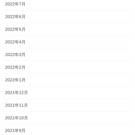
2022年7月
どうなる⁇
2022年6月
ニュースで観ましたが、来年の大学入試の日程や、出題範囲に関
して、見直しも含めて検討しているみたいですね！「大学入学者
2022年5月
選抜実施要項」をまとめ、6月中に公表するとのことですが、どう
なるのでしょうか⁇ 大学入試改革によって散々 […]
2022年4月
2020年5月27日
2022年3月
塾長ブログ
2022年2月
明日は自己診断！
2022年1月
中学生はいよいよ自己診断テストですね！ 正直どんな結果になる
か分かりませんが… というか、何となく嫌な予感がするのは私だ
2021年12月
けではないはず…笑 補習等も何度となく行ってきましたが、如何
にご家庭での学習が必要であるかというのが […]
2021年11月
2020年5月26日
2021年10月
塾長ブログ
2021年9月
通常授業再開！