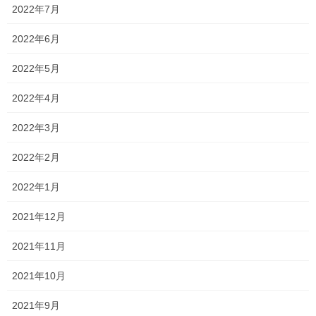
2022年7月
私立高校の受験が終わりました！
2022年6月
私立高校の受験が終了しました！ 中3にとっては初の大舞台！本当
にお疲れ様でした！！ 明誠高校の数学が過去問であまり見たこと
2022年5月
のないような問題が一部出題され、やや難しかったように思いま
す また、就実高校の英語が難しかった！と […]
2022年4月
2022年1月26日
2022年3月
塾長ブログ
2022年2月
行ってこい！
2022年1月
中学3年生は明日は私立高校入試ですね！ 変わらず初の大舞台に緊
張している人もいましたし、「全然緊張してないわー！」と余裕
2021年12月
そうな人もいましたね！ まあ、推薦入試等でほとんど合格確実の
人もいますからね ただ、入試独特の重苦し […]
2021年11月
2022年1月24日
2021年10月
塾長ブログ
2021年9月
お問い合わせありがとうございま