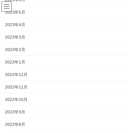
コ
ナ
ン
ビ
2023年5月
テ
ゲ
ン
ー
2023年4月
2022年1月
ツ
シ
へ
ョ
2023年3月
ス
ン
HOME
2022年1月
キ
に
2023年2月
ッ
移
プ
動
2023年1月
2022年1月31日
新着情報
2022年12月
一貫だより2022年1月vol.2
2022年11月
中学3年生は、私立高校の受験が終了し、県立高校特別入試、県立
高校一般入試が迫ってきました。 当然追い込みは重要ですが、体
2022年10月
調を整えることも非常に重要です。 今年も昨年同様に新型コロナ
ウイルスが猛威を振るっているため無理は禁 […]
2022年9月
2022年8月
2022年1月30日
塾長ブログ