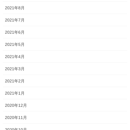
す！
2021年8月
最近何件かお問い合わせをいただいております！ 大手ではない、
2021年7月
暑苦しいうるさい塾長がいる小さな個人塾にも関わらずです
よ？！ 本当にありがたいです！！ 私の力量ではできることは限ら
2021年6月
れています！ だって、私の座右の銘は雑草魂で […]
2021年5月
2022年1月20日
2021年4月
塾長ブログ
倍率が発表されました！
2021年3月
私立高校の倍率が発表されましたね！ 今年の県内中学卒業見込み
2021年2月
者数が前年よりも多いことに加えて、 個性豊かな私立高校の人気
も重なってか、平均競争率は５・１９倍で２年ぶりに上昇したみ
2021年1月
たいです！ また、昨年度若干出願者数が少な […]
2020年12月
2022年1月18日
塾長ブログ
2020年11月
残り9日です！
2020年10月