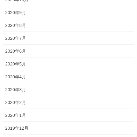
私立高校入試まで残り9日となりました。 さすがに入試が近付いて
いるので時間を計って問題演習や、過去問演習に励んでもらって
2020年9月
いるのですが、 某私立高校の英語の入試問題(長文)が数年前に比
べて長くなっていますし、注に出てくるの […]
2020年8月
2020年7月
2022年1月12日
塾長ブログ
2020年6月
結果が返ってきていますね！
2020年5月
中学生は先日受けた、課題テストや、自己診断テストが返却され
ていますね！ 中には「英語で98点だった…」とつぶやくように言
2020年4月
って帰る人や、「まあまあやな…」と詳細を濁す人、「社会ヤバ
ーい！」と叫ぶ人、など様々ですが(笑) 中 […]
2020年3月
2020年2月
投
固
固
1
2
»
2020年1月
稿
定
定
ペ
ペ
の
最近の投稿
2019年12月
ー
ー
ペ