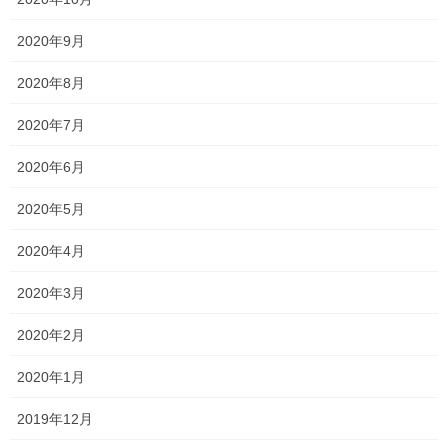
が・・・ 授業中に、「この熟語は出そう！」「この文法の言い換
えよく出るよ！」と言っていた箇所が、今回もたくさん出ていま
2020年9月
した！！ しかも早々にテスト返却があったので、 […]
2020年8月
2020年7月15日
2020年7月
新着情報
一貫だより 2020年7月 vol.1
2020年6月
今年は新型コロナウイルスの影響で、期末考査の実施がいつもよ
2020年5月
りずれ込んでいるためか、範囲が例年よりも広い学校や、教科も
見受けられますね。 その上、気づけばもうすぐ夏期講習が始まり
2020年4月
ますね・・・ 今年は本当に慌ただしい1年では […]
2020年3月
投
固
固
固
1
2
3
»
2020年2月
稿
定
定
定
ペ
ペ
ペ
2020年1月
の
最近の投稿
ー
ー
ー
ペ
2019年12月
ジ
ジ
ジ
一貫だより2026年8月
ー