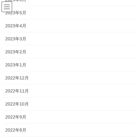
コ
ナ
ン
ビ
2023年5月
テ
ゲ
ン
ー
2023年4月
2020年7月
ツ
シ
へ
ョ
2023年3月
ス
ン
HOME
2020年7月
キ
に
2023年2月
ッ
移
プ
動
2023年1月
2020年7月31日
塾長ブログ
2022年12月
間もなく夏期講習・・・
2022年11月
例年と異なり、明日からいよいよ小中学生は夏休みですね！ その
ため、夏期講習が始まっているものの、明日から本格的に開始さ
2022年10月
れます。 何となく今年は全体的に「志望校目指して勉強頑張るぞ
ー！！」という雰囲気が少し薄いような気もし […]
2022年9月
2022年8月
2020年7月28日
塾長ブログ