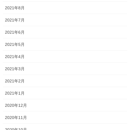
2021年8月
今日は嬉しい報告・・・いや嬉しすぎる報告がありました！！ 香
和中のテストが返却されたのですが・・・ 調子が非常にいいので
2021年7月
す！！ 特に2年生！！ 塾生全員が総合点で過去最高をたたき出し
ているのです！！ さらに、苦手なはずの […]
2021年6月
2020年7月21日
2021年5月
塾長ブログ
2021年4月
終わりました！！
今回は香和中と、中山中のテスト日程がずれていたので長い対策
2021年3月
期間となりましたが、何とか対策が終了しました！ みなさんお疲
れ様でした！ また、お忙しい中ご送迎くださった保護者のみなさ
2021年2月
まには、感謝しかありません。 誠にありがと […]
2021年1月
2020年7月17日
2020年12月
塾長ブログ
予想的中！！
2020年11月
昨日香和中の2年生がテストの問題を持ってきてくれたのです
2020年10月