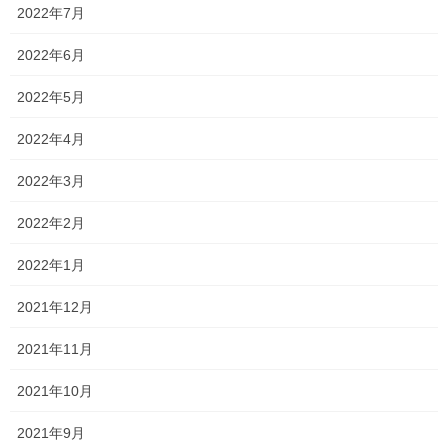
2022年7月
似てしまうのか…⁈
2022年6月
中山中１年生の授業があったので、テストの結果を見たのです
が… うーん…悪くはない …でも正直よくもないです笑 １年生の1
2022年5月
学期はみんな驚くほど点数を取りますからね… ただ私の予想して
いた点数よりも上の点数を取っている教科も […]
2022年4月
2020年7月27日
2022年3月
塾長ブログ
2022年2月
結果は如何に…⁈
2022年1月
中山中も答案が返却され始めたみたいですね。 まだほんの数人の
ものしか見ていないので何とも言えない感じですが、いつも通り
2021年12月
かな⁈という印象です！ ただ、2年生の英語の問題を見たところ、
香和中同様、熟語や、文法で大事と言ってい […]
2021年11月
2020年7月22日
2021年10月
塾生の頑張り
2021年9月
絶好調！！