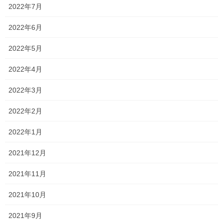
2022年7月
一貫だより 2021年3月 vol.2
2022年6月
中学3年生、高校3年生の受験がすべて終了しました！ 大変な1年
でしたが、本当にお疲れ様でした！！ 各自の進路は異なります
2022年5月
が、進学した学校ですべてが決まるのではなく、進学した先で何
を学び、何を得るかが大事ですよ！！ もっと […]
2022年4月
2021年3月22日
2022年3月
塾長ブログ
2022年2月
目覚めろ新受験生！！
2022年1月
今日は新高校1年生の準備講座がありました。 県立高校に進学する
人、私立高校に進学する人さまざまです。 さまざまな生徒を指導
2021年12月
し、さまざまなことを経験した私が今となっていえることは、 進
学した先で何を学び、何を得られるか と […]
2021年11月
2021年3月19日
2021年10月
塾長ブログ
2021年9月
中学生の英語は難しい！