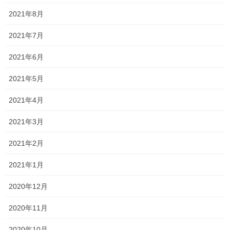
2021年8月
ある程度候補はしぼっていたのですが、もう来年度の教材を決め
ないといけないので、教材屋さんに行って教材を見てきました！
2021年7月
次の教科書はかなり難しいこともあり、慎重に検討すべきと思い
決めかねているのです！ 今までよりも単語数が […]
2021年6月
2021年3月17日
2021年5月
塾生の頑張り
2021年4月
サクラ咲く 高校受験2021
今日は県立高校の合格発表でした！ 岡山一宮高校 普通科 総社南
2021年3月
高校 普通科に合格しました！！ おめでとうございます！！ 常々
言っていますが、この学年はコロナウイルスによって窮屈で苦し
2021年2月
い1年だったと思います。 そんななかで […]
2021年1月
2021年3月15日
2020年12月
塾長ブログ
数学と英語の調子はいいけど…
2020年11月
土日がお休みだったので、久しぶりに家族で池田動物園に行った
2020年10月