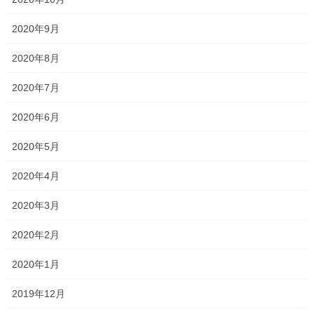
りして、体力を回復させてもらいました！ ありがとうございまし
た！ エネルギーが充電されたので、しっかり頑張っていきます！
2020年9月
それはさておき、今日は中2の授業があった […]
2020年8月
2021年3月12日
2020年7月
塾長ブログ
高校入試お疲れ様でした！
2020年6月
中高生の学年末考査、何より高校入試が終わりましたね！ みんな
2020年5月
お疲れ様でした！ 特に中学3年生は、水曜日にお疲れ様会を開き、
短い時間でしたが色々と話をしました！ 例年と異なりピザパーテ
2020年4月
ィーが出来ず、ビンゴ等のイベントも出来 […]
2020年3月
投
固
固
1
2
»
2020年2月
稿
定
定
ペ
ペ
2020年1月
の
最近の投稿
ー
ー
ペ
2019年12月
ジ
ジ
一貫だより2026年8月
ー