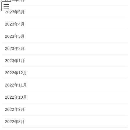
コ
ナ
ン
ビ
2023年5月
テ
ゲ
ン
ー
2023年4月
2021年3月
ツ
シ
へ
ョ
2023年3月
ス
ン
HOME
2021年3月
キ
に
2023年2月
ッ
移
プ
動
2023年1月
2021年3月25日
塾長ブログ
2022年12月
油断していると・・・
2022年11月
今日は新高校1年生に前回に引き続き、数学と英語の予習を行いま
した！！ 数学は展開や、因数分解が中心なので、難しいといって
2022年10月
も「何をしているのかさっぱり分からない…」というレベルのも
のではないのです。 そのため多くの人が、「 […]
2022年9月
2022年8月
2021年3月24日
塾長ブログ