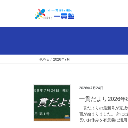
コ
ナ
ン
ビ
テ
ゲ
ン
ー
ツ
シ
へ
ョ
ス
ン
キ
に
ッ
移
HOME
2026年7月
プ
動
2026年7月24日
一貫だより2026年
一貫だよりの最新号が完成い
習が始まりました。 外に
長いお休みを有意義に活用し