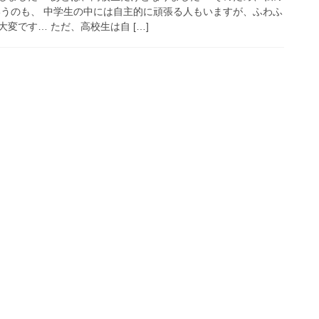
いうのも、 中学生の中には自主的に頑張る人もいますが、ふわふ
変です… ただ、高校生は自 […]