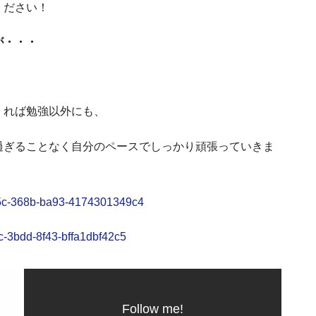
ください！
が・・・
くれば勉強以外にも、
過ぎることなく自分のペースでしっかり頑張っていきま
c55c-368b-ba93-4174301349c4
5c-3bdd-8f43-bffa1dbf42c5
Follow me!