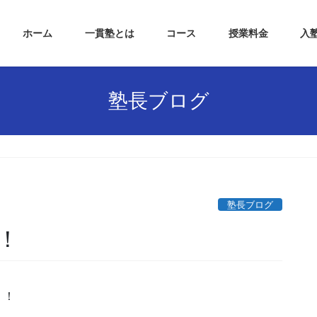
ホーム
一貫塾とは
コース
授業料金
入
塾長ブログ
塾長ブログ
！
！！