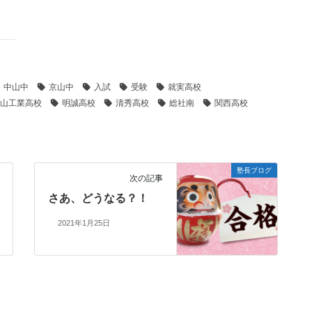
中山中
京山中
入試
受験
就実高校
山工業高校
明誠高校
清秀高校
総社南
関西高校
塾長ブログ
次の記事
さあ、どうなる？！
2021年1月25日