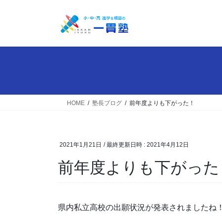
コ
ナ
ン
ビ
テ
ゲ
ン
ー
ツ
シ
へ
ョ
ス
ン
キ
に
ッ
移
HOME
塾長ブログ
前年度よりも下がった！
プ
動
2021年1月21日
/ 最終更新日時 :
2021年4月12日
前年度よりも下がった
県内私立高校の出願状況が発表されましたね