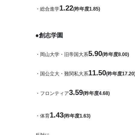
1.22
・総合進学
(昨年度1.85)
●創志学園
5.90
・岡山大学・旧帝国大系
(昨年度8.00)
11.50
・国公立大・難関私大系
(昨年度17.20
3.59
・フロンティア
(昨年度4.68)
1.43
・体育
(昨年度1.63)