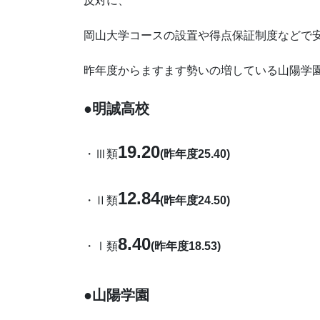
反対に、
岡山大学コースの設置や得点保証制度などで
昨年度からますます勢いの増している山陽学
●明誠高校
19.20
・Ⅲ類
(昨年度25.40)
12.84
・Ⅱ類
(昨年度24.50)
8.40
・Ⅰ類
(昨年度18.53)
●山陽学園