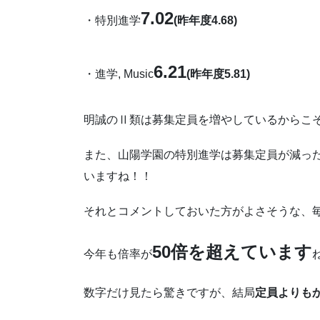
7.02
・特別進学
(昨年度4.68)
6.21
・進学, Music
(昨年度5.81)
明誠のⅡ類は募集定員を増やしているからこ
また、山陽学園の特別進学は募集定員が減っ
いますね！！
それとコメントしておいた方がよさそうな、
50倍を超えています
今年も倍率が
数字だけ見たら驚きですが、結局
定員よりも