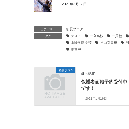
2021年3月17日
塾長ブログ
カテゴリー
テスト
一宮高校
一貫塾
タグ
山陽学園高校
岡山南高校
岡
香和中
塾長ブログ
前の記事
保護者面談予約受付中
です！
2021年1月18日