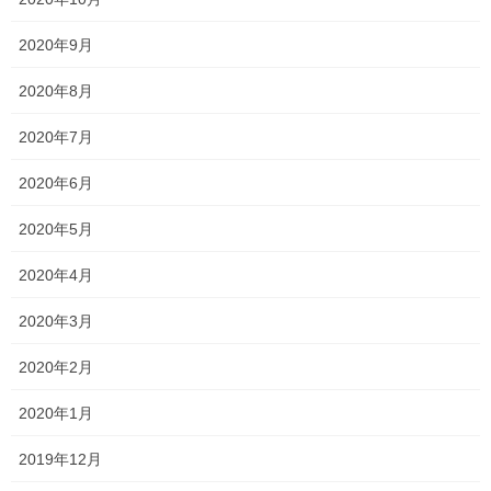
る！
2020年9月
先日高校生の模試の結果を見ていると、 英語の長文問題で点数が
取れていない人がいました。 確かに、高校生の長文問題ともなる
2020年8月
と、書いてある内容が複雑なこともありますし、 文法も、単語、
熟語も難しいものが載っているので、正直難 […]
2020年7月
2021年8月23日
2020年6月
塾長ブログ
2020年5月
年々出来なくなってきています！
2020年4月
相変わらず中学生の社会の状況が思わしくありません！ 年々社会
の出来がひどくなっているような気がします・・・ もちろん、な
2020年3月
かには本当に頑張っている人もいます！ ただ、正直「小学生のと
きに学校で授業受けた？！」と疑いたくなる […]
2020年2月
2020年1月
投
固
固
固
1
2
…
40
»
稿
定
定
定
2019年12月
ペ
ペ
ペ
の
最近の投稿