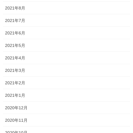
高校生は絶好調！！
2021年8月
高校生は全国模試等の結果が返却されていますね！ 小さな塾なの
2021年7月
で、学年や教科等の詳細をお伝えすると個人が特定される可能性
があるため大雑把にですが、 クラス1桁の順位を取った人！ 学年
2021年6月
で1桁、またはギリギリ1桁を逃した人など […]
2021年5月
2021年8月30日
2021年4月
塾長ブログ
通常授業再開です！
2021年3月
昨日で夏期講習が無事に終了しました！ 暑い中来て頑張ったみな
2021年2月
さん、本当にお疲れ様でした！ また、お忙しい中ご送迎してくだ
さったご家族のみなさま、誠にありがとうございました！ 校外模
2021年1月
試も終わり結果が楽しみなような、不安なよ […]
2020年12月
2021年8月26日
塾長ブログ
2020年11月
英語の長文は接続詞も参考にな
2020年10月