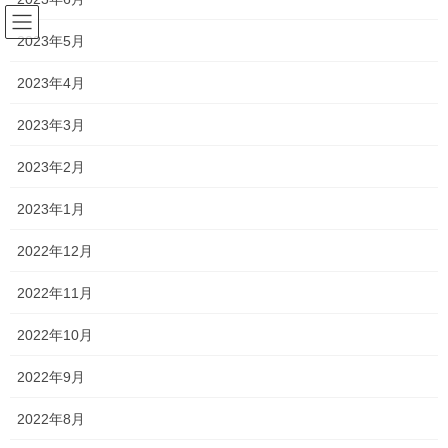
コ
ナ
ン
ビ
2023年5月
テ
ゲ
ン
ー
2023年4月
就実高校
ツ
シ
へ
ョ
2023年3月
ス
ン
HOME
就実高校
キ
に
2023年2月
ッ
移
プ
動
2023年1月
2024年8月31日
塾長ブログ
2022年12月
説明会2024 〜就実高校〜
2022年11月
週末にオンラインで就実高校の説明会がありました！ 十数年ぶり
に、入学者数が定員を下回ったみたいです （本当にわずかにです
2022年10月
が…） 合格ラインを緩和したものの、専願志願者が減ったのと、
県立高校の倍率も関係しているのでは⁈と分 […]
2022年9月
2022年8月
2021年9月4日
塾長ブログ