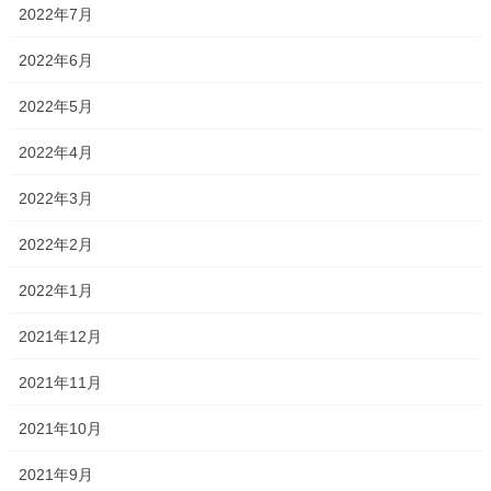
2022年7月
説明会2021 ～就実中学校・高等
2022年6月
学校～
昨日はオンラインでの就実中学校・高等学校さんの塾対象の説明
2022年5月
会がありました。 近年ずっと噂されていたものの、ついに男子推
薦が廃止され、併願推薦入試が新設されます！ 不合格になる可能
2022年4月
性が原則ないため安心して受験することができ […]
2022年3月
2021年9月1日
2022年2月
塾長ブログ
一貫だより2021年9月vol.1
2022年1月
夏期講習が修了しました！ 今年は猛暑に加え、雨が多く通塾する
2021年12月
だけでも大変だったと思います。 塾生のみなさん、約1か月間お疲
れ様でした！ 学校の自己診テストや、課題考査、全国模試が非常
2021年11月
に楽しみですね！ 結果を楽しみにしてい […]
2021年10月
2021年8月31日
2021年9月
塾生の頑張り