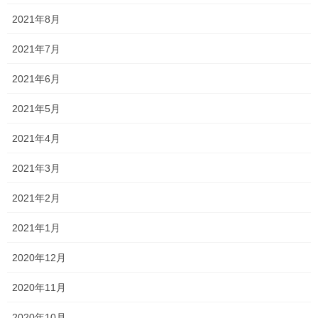
高校生活を満喫しているみたいで安心しました！
2021年8月
近くを通ったら是非また遊びに来てね！(おそらくこのブログは読
2021年7月
んでいないと思いますが笑)
2021年6月
Follow me!
2021年5月
2021年4月
2021年3月
2021年2月
Threads
X
LINE
2021年1月
オススメ記事
2020年12月
2020年11月
英語の長文は接続詞も参考になる！
2020年10月