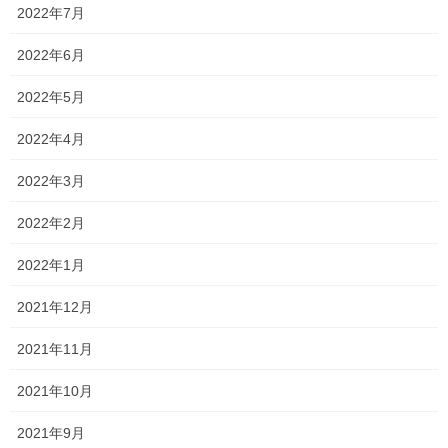
2022年7月
最後まで可能な範囲でフォローしていきたいと思います！！
2022年6月
目標点目指して頑張ろうー！！
2022年5月
それから、今日の午前中は雨でしたが、雨が止んだ瞬間を見計ら
って夏期講習のチラシをポスティングさせていただきました！
2022年4月
お時間のあるときに見ていただけたら幸いです。
2022年3月
そして帰り際に、卒塾生と偶然出会いました！！
2022年2月
久しぶりに会ったのに、ありがたいことに私のことを覚えていて
くれました！
2022年1月
部活を引退するまでは正直あまり勉強を頑張っていませんでした
2021年12月
が、
2021年11月
引退後は連日のように友だちと自習に来て頑張っていましたね！
2021年10月
その成果が実を結んだのか、成績も上がり第一志望の高校に無事
に合格した生徒です！！
2021年9月