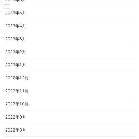
コ
ナ
ン
ビ
2023年5月
テ
ゲ
ン
ー
2023年4月
塾長ブログ
ツ
シ
へ
ョ
2023年3月
ス
ン
HOME
塾長ブログ
あっという間に
キ
に
2023年2月
ッ
移
プ
動
2021年7月7日
/ 最終更新日時 :
2021年7月10日
2023年1月
塾長ブログ
2022年12月
あっという間に
2022年11月
7月も7日が過ぎましたね・・・
2022年10月
慌ただしい日々を過ごせているのはありがたいです！
2022年9月
中学生、高校生ともに大半の人はテストが終了し、残り数人だけ
2022年8月
となりました！