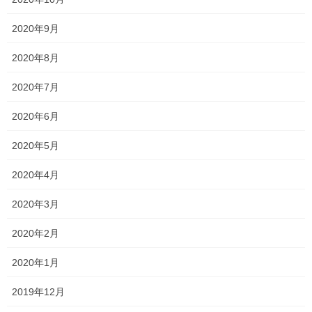
2021年8月26日
2020年9月
年々出来なくなってきています！
2020年8月
2021年8月23日
2020年7月
2020年6月
ノートは見返そう！！
2021年8月20日
2020年5月
2020年4月
塾長ブログ
カテゴリー
2020年3月
テスト
一宮高校
一貫塾
中山中
タグ
中山小
京山中
入試
受験
2020年2月
夏期講習
就実高校
平津小
明誠高校
桃丘小
横井小
清秀高校
理中
2020年1月
総社南
野谷小
関西高校
香和中
馬屋下小
2019年12月