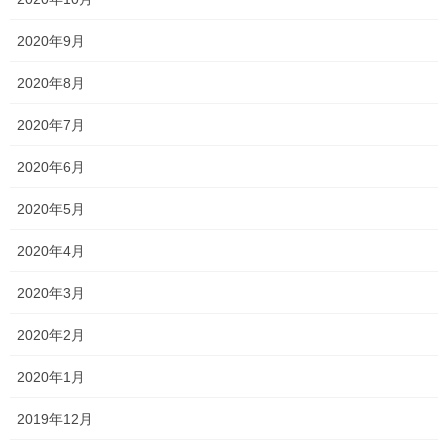
ノートは見返そう！！
2020年9月
2021年8月20日
2020年8月
2020年7月
塾長ブログ
カテゴリー
テスト
一宮高校
一貫塾
中山中
タグ
2020年6月
中山小
京山中
入試
受験
夏期講習
就実高校
平津小
明誠高校
2020年5月
桃丘小
横井小
清秀高校
理中
総社南
野谷小
関西高校
香和中
2020年4月
馬屋下小
2020年3月
2020年2月
新着情報
前の記事
2021年 夏期講習
2020年1月
2021年6月22日
2019年12月