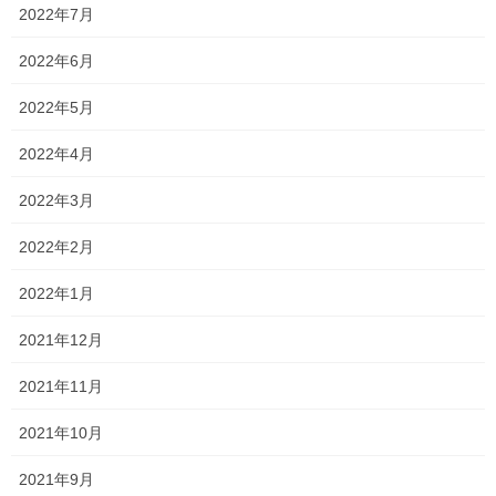
とんでもない量のコマ数が入っています
特に中学3年生は、
2022年7月
ので、お互い倒れることなく頑張っていきましょうね！
2022年6月
それと、本当はここで告知するつもりはなかったんですが、
2022年5月
中学3年生はご家庭で見られる映像授業も用意
2022年4月
する予定
なので、
2022年3月
ご家庭での「塾行くのめんどくさい！」「行きなさい！」
2022年2月
論争に終止符が打たれそうです(笑)
2022年1月
理科、社会は映像授業のメリットを十二分に発揮してもらい、入
試までの期間を突っ走ってもらいたいと思います！！
2021年12月
とりあえず、パンフレットがカバンの中に眠っているかもしれな
2021年11月
いので、お母さん、お父さんは、お子さまのカバンの中をご確認
ください！笑
2021年10月
2021年9月
Follow me!