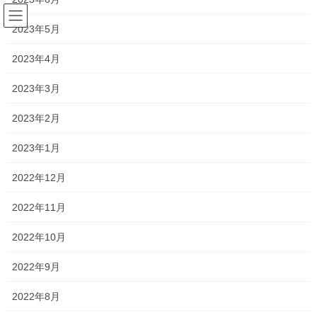
コ
ナ
ン
ビ
2023年5月
テ
ゲ
ン
ー
2023年4月
塾長ブログ
ツ
シ
へ
ョ
2023年3月
ス
ン
HOME
塾長ブログ
今日からお渡ししています！
キ
に
2023年2月
ッ
移
プ
動
2021年6月22日
/ 最終更新日時 :
2021年6月30日
2023年1月
塾長ブログ
2022年12月
今日からお渡ししています！
2022年11月
今日から塾生向けの夏期講習のパンフレットをお渡ししていま
2022年10月
す！
2022年9月
今年は去年と異なり、夏休みが比較的長いので、しっかり時間を
取って授業をできます！
2022年8月