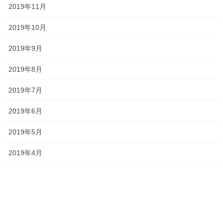
中間テストが返却され始めました！
2019年11月
2021年5月24日
2019年10月
2019年9月
塾長ブログ
、
学校情報
カテゴリー
テスト
一宮高校
一貫塾
中山中
タグ
2019年8月
中山小
京山中
入試
受験
2019年7月
就実高校
岡山南高校
平津小
明誠高校
桃丘小
横井小
清秀高校
理中
2019年6月
総社南
英単語
英語
野谷小
関西高校
香和中
馬屋下小
2019年5月
2019年4月
塾長ブログ
前の記事
中間テストが返却され始めまし
た！
2021年5月24日
塾長ブログ