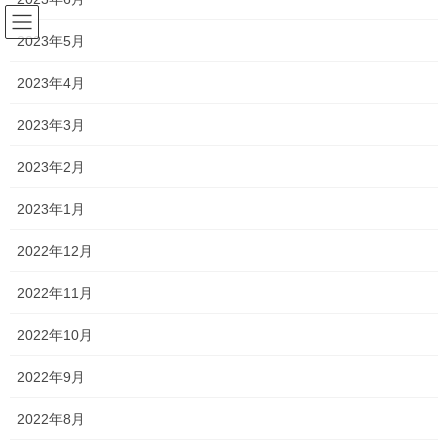
コ
ナ
ン
ビ
2023年5月
テ
ゲ
ン
ー
2023年4月
塾長ブログ
ツ
シ
へ
ョ
2023年3月
ス
ン
HOME
塾長ブログ
説明会2021 〜関西高校〜
キ
に
2023年2月
ッ
移
プ
動
2021年5月25日
/ 最終更新日時 :
2021年5月29日
2023年1月
塾長ブログ
2022年12月
説明会2021 〜関西高校〜
2022年11月
今日は関西高校の説明会に参加させていただきました！
2022年10月
ただ、緊急事態宣言中ですし、感染者が非常に多いこともあって
2022年9月
か、今回はオンラインでの説明会でした！
2022年8月
さて、説明会の内容に関しては、まだこの時期なので現中3の入試