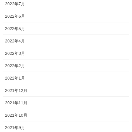
に関する本格的な話ではなく、入試結果報告会でした。
2022年7月
現高1の入試結果については、非公表の部分もあるのですべてはお
2022年6月
話できませんが、希望の方がおられましたら詳細をお話させてい
ただきます。
2022年5月
そして、今年も県立進学校であれば下位、または不合格となって
2022年4月
いた人も国公立大学に合格されたみたいです！
2022年3月
加えて、難関私立大学の早稲田、慶応大学にも合格者がいます！
2022年2月
失礼を顧みずお伝えするのであれば、某岡山県下１人気のある私
立高校や、近場の某私立高校よりは確かに国公立大学等への合格
2022年1月
者は出ていません。
2021年12月
ただ、入学時の偏差値を踏まえると、国公立大学等に合格できた
のは関西高校の面倒見のよさでしょうね！
2021年11月
今年の中3や、高3は中々手ごわい学年なので、私も負けじと頑張
2021年10月
りたいと思います！
2021年9月
それから、スーパー理数科が今年で終了し、来年から「サイエン