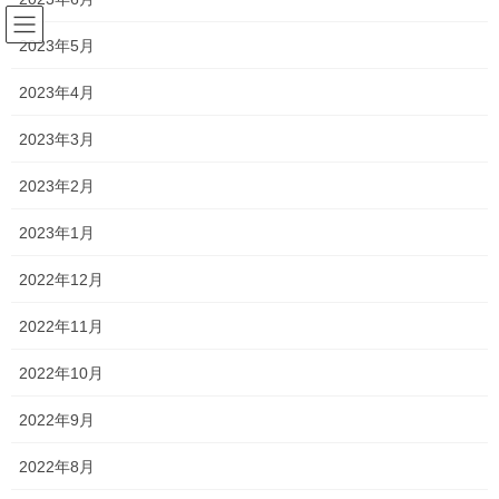
コ
ナ
ン
ビ
2023年5月
テ
ゲ
ン
ー
2023年4月
塾長ブログ
ツ
シ
へ
ョ
2023年3月
ス
ン
HOME
塾長ブログ
今年も大変そうです！
キ
に
2023年2月
ッ
移
プ
動
2021年4月14日
/ 最終更新日時 :
2021年4月15日
2023年1月
塾長ブログ
2022年12月
今年も大変そうです！
2022年11月
今日は中3に英語の授業をしました！
2022年10月
この学年は、すごい静か！！
2022年9月
というか、何か質問しても返答が返ってこない！！笑
2022年8月
むしろ早く返答しなさい！！と、こちらが心配になるほど大人し