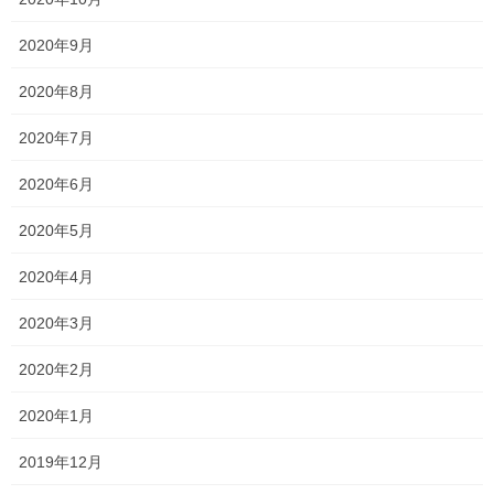
2021年5月28日
2020年9月
説明会2021 〜関西高校〜
2020年8月
2021年5月25日
2020年7月
2020年6月
塾長ブログ
カテゴリー
テスト
一宮高校
一貫塾
中山中
タグ
2020年5月
中山小
京山中
入試
受験
2020年4月
就実高校
岡山南高校
平津小
明誠高校
桃丘小
横井小
清秀高校
総社南
2020年3月
野谷小
関西高校
香和中
馬屋下小
2020年2月
塾長ブログ
前の記事
2020年1月
タラちゃんEnglish⁈
2019年12月
2021年4月12日