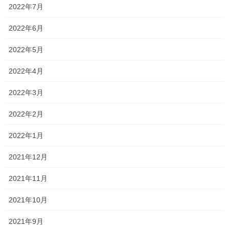
2022年7月
いです（笑）
2022年6月
そのため、当てても答えが分からないときは無言で、基本下を向
いています
2022年5月
当たり前ですが、それぞれの学年によって個性がありますよね⁈
2022年4月
一昨年は個性派揃いで大半の生徒が驚くほど勉強しない学年
2022年3月
去年も個性派揃いだったものの、比較的真剣に勉強に取り組む学
2022年2月
年
今年は真面目で宿題は忘れずやってくるものの、非常に大人しい
2022年1月
学年
2021年12月
まあ、去年よりは勉強の得意な生徒はいませんが、宿題や単語テ
ストなどの状況を見ると、今後に期待！！という感じでしょう
2021年11月
か！？
2021年10月
とはいえ、現時点ではこの学年の受験も大変になりそうだな…と
2021年9月
いう予感しかしない今日この頃でした