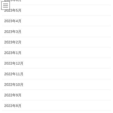
コ
ナ
ン
ビ
2023年5月
テ
ゲ
ン
ー
2023年4月
塾長ブログ
ツ
シ
へ
ョ
2023年3月
ス
ン
HOME
塾長ブログ
頑張れ受験生
キ
に
2023年2月
ッ
移
プ
動
2019年11月30日
/ 最終更新日時 :
2021年1月24日
2023年1月
塾長ブログ
2022年12月
頑張れ受験生
2022年11月
高校3年生は、今日・明日はいよいよ推薦入試ですね。
2022年10月
思うように書くことができず、気持ちが沈みながらでも小論文の
2022年9月
演習をして入試に備えてきた生徒
2022年8月
持ち前の器用さと、しっかりとした表現力により面接での高評価