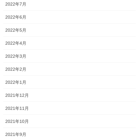
が期待できる生徒
2022年7月
憧れの志望校
2022年6月
緊張するな！！というほうが無理かもしれません。
2022年5月
緊張して当たり前だと思います。
2022年4月
むしろ、適度な緊張感によって最高のパフォーマンスをすること
2022年3月
につながることも…
2022年2月
とはいえ、緊張で押しつぶされそうになってしまったら思い出し
てください！
2022年1月
憧れの志望校で小論文や、面接によって自分をアピールすること
2021年12月
ができるのです！！
必要以上に緊張する必要はありません。
2021年11月
憧れの大学で、憧れの先生方に自分をアピールする機会が与えら
2021年10月
れているのです。
2021年9月