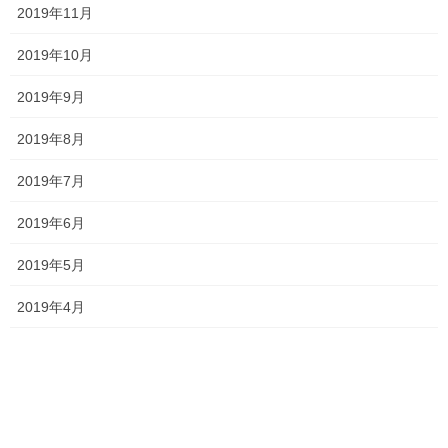
2019年11月
オススメ記事
2019年10月
サクラ咲く その2
2019年9月
2020年3月7日
2019年8月
2019年7月
サクラ咲く！！
2020年3月6日
2019年6月
2019年ありがとうございました！
2019年5月
2019年12月28日
2019年4月
塾長ブログ
カテゴリー
テスト
一宮高校
一貫塾
中山中
タグ
京山中
入試
北九州市立大学
受験
大安寺高校
就実高校
岡山市北区
川崎医療福祉大学
清心女子大学
総社南