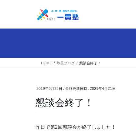
コ
ナ
ン
ビ
テ
ゲ
ン
ー
ツ
シ
へ
ョ
ス
ン
キ
に
ッ
移
HOME
塾長ブログ
懇談会終了！
プ
動
2019年9月22日
/ 最終更新日時 :
2021年4月21日
懇談会終了！
昨日で第2回懇談会が終了しました！