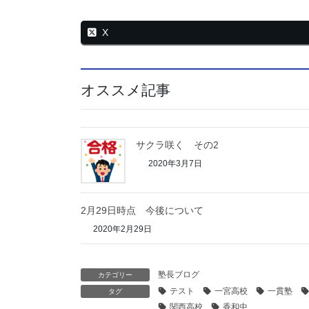
X
オススメ記事
サクラ咲く その2
2020年3月7日
2月29日時点 今後について
2020年2月29日
塾長ブログ
カテゴリー
テスト
一宮高校
一貫塾
タグ
関西高校
香和中