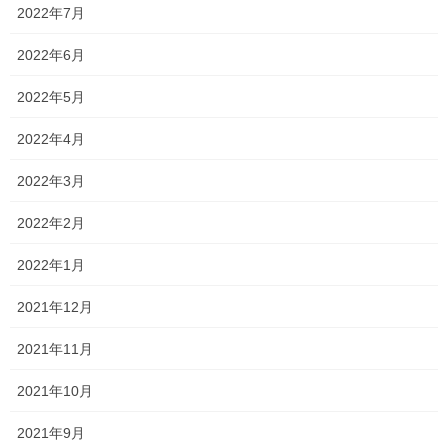
2022年7月
昨日過去問を解いてもらって、今の状況を痛感してもらったはず
2022年6月
ですが…
2022年5月
相変わらず手強い受験生です（笑）
ただ、昨年1年間全くやる気がなかった一人が、ここ最近やる気に
2022年4月
なってくれています！
2022年3月
スタートダッシュは正直かなり遅いですが、それでも何かをやる
2022年2月
のに遅いということは決してありません！
とりあえず、この強敵揃いの3年生が何とか志望校に合格してくれ
2022年1月
るように、全力で頑張ります！
2021年12月
今日は何事もなく平和な1日だったので、何もネタがありません?
笑
2021年11月
このあたりで失礼します！
2021年10月
2021年9月