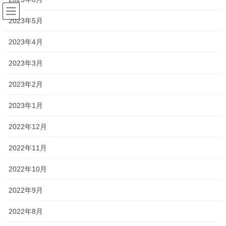
コ
ナ
ン
ビ
2023年5月
テ
ゲ
ン
ー
2023年4月
塾長ブログ
ツ
シ
へ
ョ
2023年3月
ス
ン
HOME
塾長ブログ
勉強しない受験生！
キ
に
2023年2月
ッ
移
プ
動
2019年9月7日
/ 最終更新日時 :
2021年4月19日
2023年1月
塾長ブログ
2022年12月
勉強しない受験生！
2022年11月
今日は一宮高校、総社南高校で文化祭
2022年10月
中学生は2学期が始まったばかりで疲れているせいか、
2022年9月
自習に来る生徒が少なかったです！！
2022年8月
受験生である中3ですら、自習に来たのが数名…