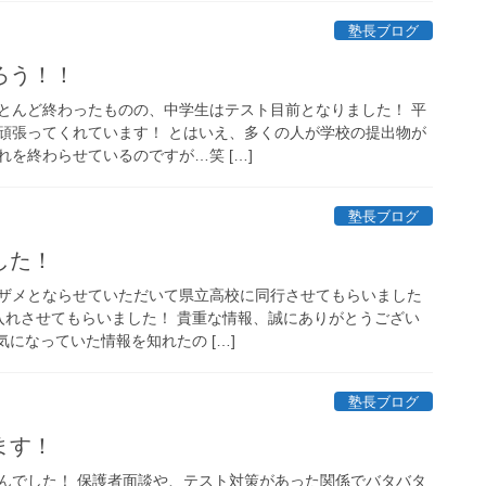
塾長ブログ
ろう！！
とんど終わったものの、中学生はテスト目前となりました！ 平
頑張ってくれています！ とはいえ、多くの人が学校の提出物が
を終わらせているのですが…笑 […]
塾長ブログ
した！
ザメとならせていただいて県立高校に同行させてもらいました
仕入れさせてもらいました！ 貴重な情報、誠にありがとうござい
気になっていた情報を知れたの […]
塾長ブログ
ます！
んでした！ 保護者面談や、テスト対策があった関係でバタバタ