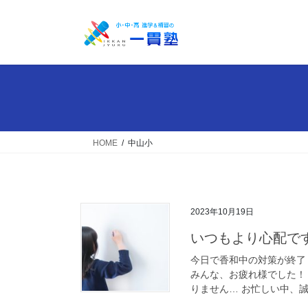
コ
ナ
ン
ビ
テ
ゲ
ン
ー
ツ
シ
へ
ョ
ス
ン
キ
に
ッ
移
HOME
中山小
プ
動
2023年10月19日
いつもより心配で
今日で香和中の対策が終了
みんな、お疲れ様でした！
りません… お忙しい中、誠