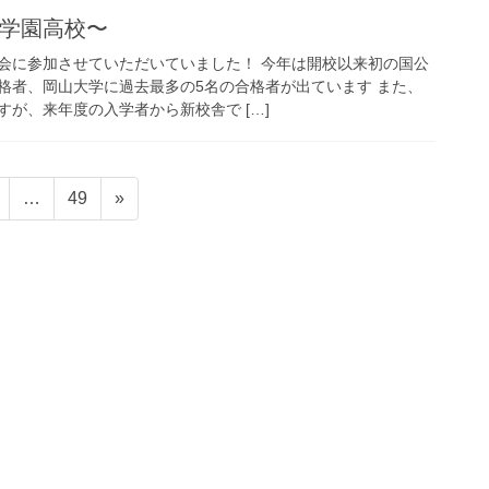
志学園高校〜
会に参加させていただいていました！ 今年は開校以来初の国公
格者、岡山大学に過去最多の5名の合格者が出ています また、
が、来年度の入学者から新校舎で […]
固
固
…
49
»
定
定
ペ
ペ
ー
ー
ジ
ジ