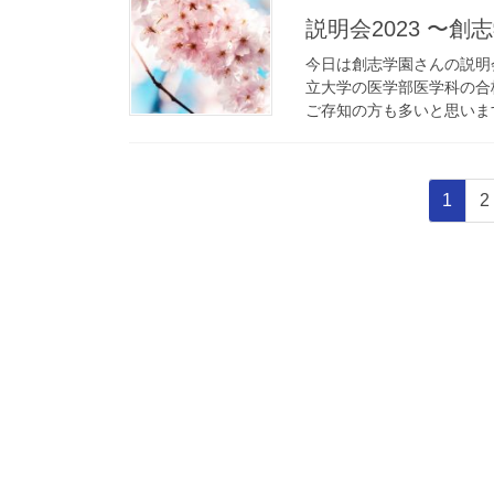
説明会2023 〜創
今日は創志学園さんの説明
立大学の医学部医学科の合
ご存知の方も多いと思います
投
固
1
2
稿
定
ペ
の
ー
ペ
ジ
ー
ジ
送
り