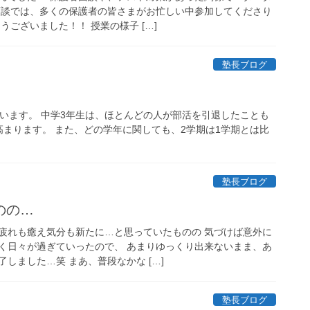
面談では、多くの保護者の皆さまがお忙しい中参加してくださり
うございました！！ 授業の様子 […]
塾長ブログ
います。 中学3年生は、ほとんどの人が部活を引退したことも
まります。 また、どの学年に関しても、2学期は1学期とは比
塾長ブログ
のの…
疲れも癒え気分も新たに…と思っていたものの 気づけば意外に
く日々が過ぎていったので、 あまりゆっくり出来ないまま、あ
しました…笑 まあ、普段なかな […]
塾長ブログ