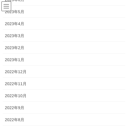
コ
ナ
ン
ビ
2023年5月
テ
ゲ
ン
ー
2023年4月
塾長ブログ
ツ
シ
へ
ョ
2023年3月
ス
ン
HOME
塾長ブログ
説明会2023 金光学園
キ
に
2023年2月
ッ
移
プ
動
2023年5月27日
/ 最終更新日時 :
2023年6月6日
2023年1月
塾長ブログ
2022年12月
説明会2023 金光学園
2022年11月
今日は金光学園さんの説明会でした！
2022年10月
正直弊塾から受験する人は少ないです
2022年9月
というか、近年全くいませんが…
2022年8月
ただ、西部のよき伝統校なので話を聞きに行きたくなるんですよ