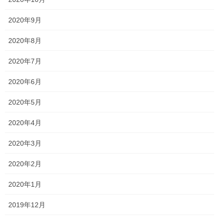
スクールフェスタ
2020年9月
2023年8月6日
2020年8月
トラブル発生…
2020年7月
2023年8月1日
2020年6月
2020年5月
塾長ブログ
、
学校情報
カテゴリー
2020年4月
テスト
テスト対策
一宮高校
一貫塾
タグ
中山中
中山小
京山中
入試
受験
2020年3月
合格
平津小
新年度
明誠高校
桃丘小
横井小
無料体験
理大附属高校
2020年2月
総社南
野谷小
香和中
馬屋下小
2020年1月
塾長ブログ
2019年12月
前の記事