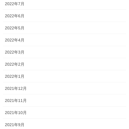
2022年7月
ね！
2022年6月
事実、今年は岡山大学の合格者も多く、東大、京大などの最難関
大学の合格者も出ています！！
2022年5月
説明会のなかでも言われていましたが、近年少し入学者数が伸び
2022年4月
悩んでいると言われていました！
2022年3月
ただ、少数精鋭で頑張られている姿は非常に魅力的です！
2022年2月
正直近隣の中学校区から金光学園さんに行きたい！！という人は
ほとんどいないですが、
2022年1月
岡山駅から学校までの通学時間が39分みたいなので、
2021年12月
同じ中学校出身者が少ないほうがいい！
2021年11月
探究の授業を受けてみたい！
2021年10月
中間一貫校の生徒たちにも負けないくらい勉強に熱意がある人！
2021年9月
は、おすすめの学校です！