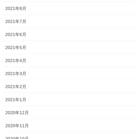
34
チャレンジコース
以上
2021年8月
31
総合進学コース
以上
2021年7月
となっています。
2021年6月
ということは、通知表の評価基準が変わった上に、副教科をサボ
2021年5月
る傾向にある？！男子にとっては少し心配な数字ですかね？！
2021年4月
そのため、女子の志願者が増える一方で、男子の志願者がやや減
り、
2021年3月
評定がギリギリ足りなかった男子や一部の女子がM学院に流れそう
2021年2月
な予感がするのは気のせいでしょうか・・・？！
2021年1月
募集定員よりもあきらかに
今年は受験者数が減ったとはいえ、
入学者数が多いマンモス校
2020年12月
併願推薦入試の動向も含めて、非常に気になる私立高校ですね！
2020年11月
2020年10月