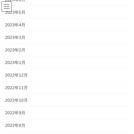
コ
ナ
ン
ビ
2023年5月
テ
ゲ
ン
ー
2023年4月
塾長ブログ
ツ
シ
へ
ョ
2023年3月
ス
ン
HOME
塾長ブログ
説明会2021 ～就実中学校・高等学校～
キ
に
2023年2月
ッ
移
プ
動
2021年9月4日
/ 最終更新日時 :
2021年9月7日
2023年1月
塾長ブログ
2022年12月
説明会2021 ～就実中学校・高等
2022年11月
学校～
2022年10月
昨日はオンラインでの就実中学校・高等学校さんの塾対象の説明
2022年9月
会がありました。
2022年8月
男子推薦が廃止
近年ずっと噂されていたものの、ついに
さ