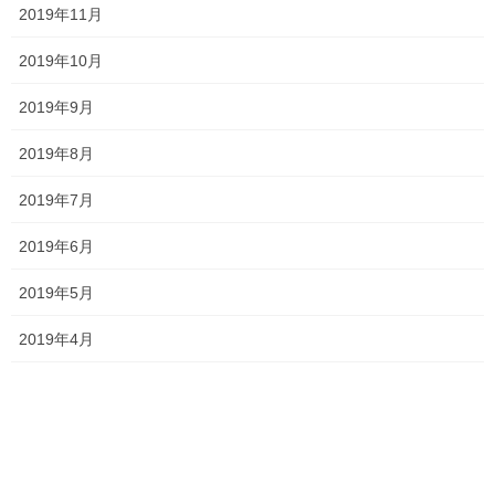
2019年11月
一貫だより2026年8月
2026年7月24日
2019年10月
2019年9月
塾長ブログ
、
学校情報
カテゴリー
2019年8月
テスト
一宮高校
一貫塾
中山中
タグ
中山小
京山中
入試
受験
2019年7月
就実高校
平津小
明誠高校
桃丘小
模試
横井小
清秀高校
理中
2019年6月
総社南
野谷小
関西高校
香和中
馬屋下小
2019年5月
2019年4月
塾長ブログ
前の記事
説明会2021 〜創志学園高等学
校〜
2021年9月2日