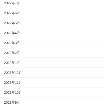
併願推薦入試が新設
2022年7月
れ、
されます！
2022年6月
不合格になる可能性が原則ないため安心して受験することができ
るので、男の子にとって男子推薦は正直非常にありがたい入試制
2022年5月
度でした！
2022年4月
ところが、実力があっても当日に実力を発揮できなければ不合格
になってしまうので、
2022年3月
女の子には一般入試がかなり高い壁
となっていました！
2022年2月
しかし、女の子もこの入試を受験することができるので、今年か
2022年1月
女の子は安心して受験できるようになりまし
ら
2021年12月
た
！
2021年11月
また、出願資格である評定は、
2021年10月
37
アドバンスクラス
以上
2021年9月