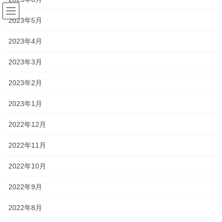
コ
ナ
ン
ビ
2023年5月
テ
ゲ
ン
ー
2023年4月
塾長ブログ
ツ
シ
へ
ョ
2023年3月
ス
ン
HOME
塾長ブログ
間に合うのか？！
キ
に
2023年2月
ッ
移
プ
動
2021年5月28日
/ 最終更新日時 :
2021年5月29日
2023年1月
塾長ブログ
2022年12月
間に合うのか？！
2022年11月
今年度、中学校の英語の教科書が改訂になったことはもうご存知
2022年10月
だと思います。
2022年9月
2022年8月