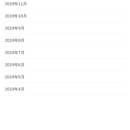
2019年11月
テスト
一宮高校
一貫塾
中山中
タグ
中山小
京山中
入試
受験
2019年10月
就実高校
岡山南高校
平津小
明誠高校
桃丘小
横井小
清秀高校
理中
2019年9月
総社南
英単語
英語
野谷小
関西高校
香和中
馬屋下小
2019年8月
2019年7月
塾長ブログ
前の記事
2019年6月
説明会2021 〜関西高校〜
2019年5月
2021年5月25日
2019年4月
塾長ブログ
次の記事
懇談会開始
2021年5月29日