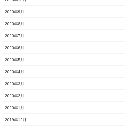
Threads
X
LINE
2020年9月
オススメ記事
2020年8月
2020年7月
懇談会開始
2020年6月
2021年5月29日
2020年5月
説明会2021 〜関西高校〜
2020年4月
2021年5月25日
2020年3月
2020年2月
中間テストが返却され始めました！
2021年5月24日
2020年1月
2019年12月
塾長ブログ
カテゴリー