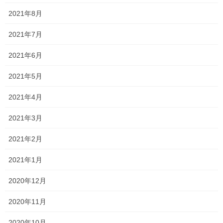
という不安をぬぐい去れません。
2021年8月
まあ、後半戦は多分かなりのハイペースで無理やり終わらせると
予想されますが
2021年7月
ただ、中3は受験があるので受験間際に終わってもまずいですから
2021年6月
ね・・・
2021年5月
とはいえ、今回の教科書をドンドン飛ばしながらすると、それも
危険な気もしますし・・・
2021年4月
とりあえず、例年同様に学校の様子を聞きながら、生徒の理解度
2021年3月
を確認しながら、進めていこうと思います！
2021年2月
Follow me!
2021年1月
2020年12月
2020年11月
2020年10月