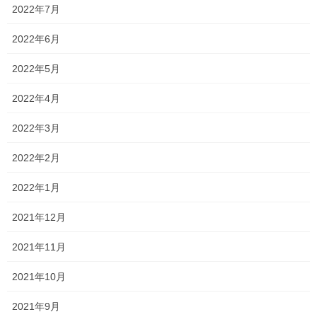
2022年7月
2022年6月
2022年5月
2022年4月
2022年3月
ブログ限定 新中学1年生準備講座
2022年2月
また、内容が難しく、単語数も膨大にあるためか、学校で教科書
2022年1月
が全然進んでいません。
2021年12月
まだほとんどの学年、学校でLesson.1が終了したくらいなんで
す！
2021年11月
某中学校の中2は、1学期はLesson.2の途中で終わるという噂も
2021年10月
その学年が終わるまでに間に合うのかな？？
2021年9月