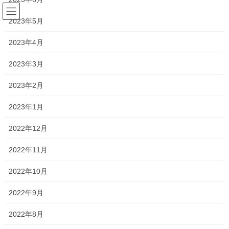
コ
ナ
ン
ビ
2023年5月
テ
ゲ
ン
ー
2023年4月
塾長ブログ
ツ
シ
へ
ョ
2023年3月
ス
ン
HOME
塾長ブログ
県立高校倍率！
キ
に
2023年2月
ッ
移
プ
動
2021年2月26日
/ 最終更新日時 :
2021年2月26日
2023年1月
塾長ブログ
2022年12月
県立高校倍率！
2022年11月
県立高校の倍率が発表されましたね！
2022年10月
当教室に関係がありそうな高校でいうと、
2022年9月
1.31
2022年8月
・岡山一宮
(前年1.35)