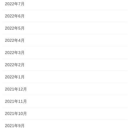
2022年7月
0.78
・岡山工業 機械科
(前年1.00)
2022年6月
0.90
・岡山工業 土木科
(前年1.30)
2022年5月
2022年4月
1.85
・岡山工業 建築科
(前年1.40)
2022年3月
1.21(
・岡山東商業
前年1.37)
2022年2月
1.68
・岡山南 商業科
(前年0.73)
2022年1月
2021年12月
1.05
・岡山南 国際科
(前年1.00)
2021年11月
1.19
・総社南
(前年1.41)
2021年10月
となっています。
2021年9月