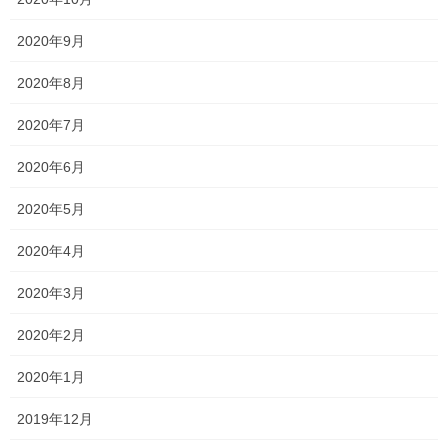
してできません
！！
2020年9月
何より普通科に行くのであれば、言葉は悪いですが「受かって当
たり前！！」くらいのレベルで合格しないと高校に入って本当に
2020年8月
大変です…
2020年7月
本番まで残り11日！！
2020年6月
各自やるべきことは分かっているはず！
2020年5月
最後まで全力で突っ走ろう！！
2020年4月
2020年3月
Follow me!
2020年2月
2020年1月
2019年12月