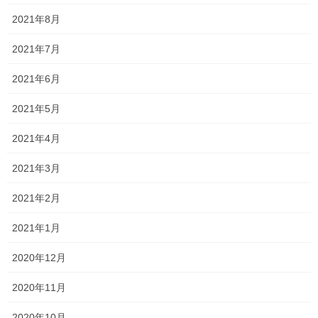
第2次進学希望調査のときよりは下がったものの一宮は去年と変わ
2021年8月
らず高倍率ですね！！
2021年7月
今年は数名が受験する予定なので無事に通過してくれるように、
2021年6月
引き続き頑張っていきましょう！！
2021年5月
岡山工業は基本的に昨年度倍率の低かった学科が高くなり、反対
に倍率が低かった学科は高くなりましたね！！
2021年4月
建築や、デザインは、第2次進学希望調査のときより倍率が上がっ
2021年3月
ているため厳しい戦いとなりそうですね…
2021年2月
女子に人気の岡山南の商業科は昨年度と異なり今年は倍率が高く
なっていますね！
2021年1月
2020年12月
東商業は昨年とほぼ変わりなくという感じですね！
2020年11月
油断は決
総社南は昨年度より大きく倍率が下がりましたが、
2020年10月