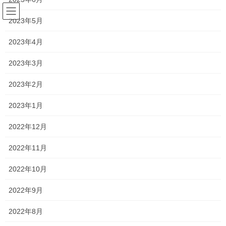
コ
ナ
ン
ビ
2023年5月
テ
ゲ
ン
ー
2023年4月
塾長ブログ
ツ
シ
へ
ョ
2023年3月
ス
ン
HOME
塾長ブログ
サクラ咲く！！ ～2020年 大学入試～
キ
に
2023年2月
ッ
移
プ
動
2020年12月12日
/ 最終更新日時 :
2021年1月8日
2023年1月
塾長ブログ
2022年12月
サクラ咲く！！ ～2020年 大学入
2022年11月
試～
2022年10月
高校3年生はすべて入試が終了しました！
2022年9月
みんなの進学先は、
2022年8月
関西学院大学 経済学部