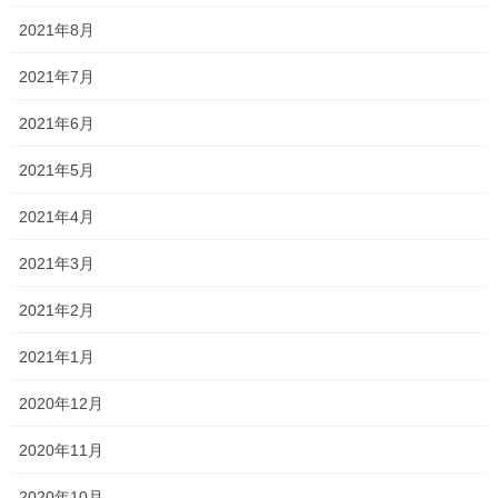
大学入試改革の影響もあってか、
2021年8月
はたまた点数が・・・だったためか(笑)、みんな私立大学に進学し
ます！
2021年7月
一人の子が「今年は私立ばっかりで国公立おらんなー」と言って
2021年6月
いましたが、
2021年5月
別にいいんです！！
2021年4月
本音を言うと岡山大学を始めとする国公立大学にどんどん進学し
て欲しいですが、
2021年3月
もちろん通うのは私ではありませんし、みんなが行きたい大学に
2021年2月
行ってもらえるのが何より嬉しいですし、私の使命だと思うので
(少し仰々しいですね笑)
2021年1月
そして、偏差値の高い大学も魅力的ですが、結局のところ
2020年12月
進学した先で何を学び、何を得るか、そして
2020年11月
卒業後どれだけ世の中に貢献できるか
2020年10月