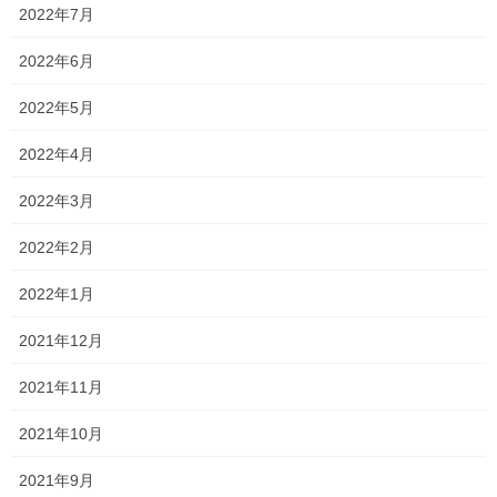
2022年7月
通常授業再開か…⁈
2022年6月
今日は保護者の皆さまにメールを送らせていただきました。 内容
は対面式授業の再開します！というものです。 正直賛否あると思
2022年5月
います。 ただ、学校が始まることや、油断は出来ないものの、感
染者数が少しずつ減ってきていることなどか […]
2022年4月
2020年5月16日
2022年3月
塾長ブログ
2022年2月
よく進む！
2022年1月
学校の休校期間中もずっとオンラインで授業をしていたので、学
校で習うよりもはるかに先のところまで進んでいます！ 中学１年
2021年12月
生は、数学・英語ともに例年だと6月の中旬くらいに学習するとこ
ろまで進みました！ 2年生はあまり進んでい […]
2021年11月
2020年5月13日
2021年10月
塾長ブログ
2021年9月
出来るようになってきた⁈