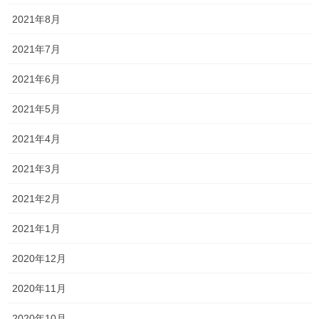
2021年8月
少しずつ都会圏でもコロナウィルスの感染者が少なくなってきて
おり、少し落ち着いてきたのかなと思うものの、 油断は禁物なの
2021年7月
で、不要不急の外出は避けたいと思います！ さて、オンライン授
業をしていると、ときどき不具合が生じてしま […]
2021年6月
2020年5月9日
2021年5月
塾長ブログ
2021年4月
オンラインの良さと悪さ
先日、外出自粛要請が緩和されましたが、一貫塾では引き続きオ
2021年3月
ンライン授業を継続しています。 他の都道府県と比べると比較的
感染者数が少ないものの、万が一を考えると対面式の授業を再開
2021年2月
するのに躊躇してしまいますね… 状況によって […]
2021年1月
投
2020年12月
固
固
«
1
2
稿
定
定
2020年11月
ペ
ペ
の
最近の投稿
ー
ー
2020年10月