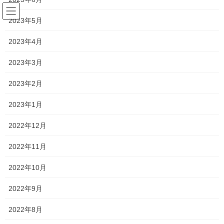
コ
ナ
ン
ビ
2023年5月
テ
ゲ
ン
ー
2023年4月
2020年5月
ツ
シ
へ
ョ
2023年3月
ス
ン
HOME
2020年5月
キ
に
2023年2月
ッ
移
プ
動
2023年1月
2020年5月22日
塾長ブログ
2022年12月
違和感・・・
2022年11月
昨日中学生に行事の変更や、テストの日程がどうなるのかを確認
したところ、 期末テストが例年よりも約3週間程度遅い実施になる
2022年10月
とのことです… さらに、夏休みもかなり削られるみたいです！ 当
たり前と言われればそうかもしれませんが […]
2022年9月
2022年8月
2020年5月18日
塾長ブログ