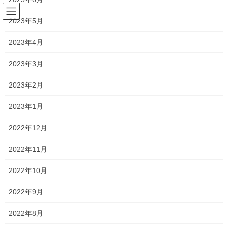
コ
ナ
ン
ビ
2023年5月
テ
ゲ
ン
ー
2023年4月
塾長ブログ
ツ
シ
へ
ョ
2023年3月
ス
ン
HOME
塾長ブログ
まさかの対応！
キ
に
2023年2月
ッ
移
プ
動
2019年12月4日
/ 最終更新日時 :
2021年1月22日
2023年1月
塾長ブログ
2022年12月
まさかの対応！
2022年11月
山中は今日でテストが終了なので、今日から香和中と京山中の対
2022年10月
策となります！
2022年9月
さて、夕方京山中の生徒と対策？！休憩の雑談？！をしていたと
ころ電話が鳴りました。
2022年8月