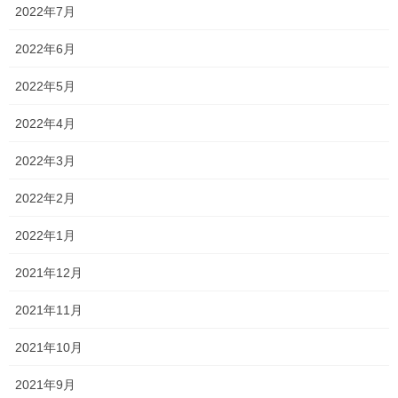
対応すると、小学6年生のある生徒からでした！
2022年7月
この生徒本人からの電話は珍しい…。いや初めて…。
2022年6月
そのため、何かあったのかな？！忘れ物かな？！
2022年5月
と考えていると…
2022年4月
「卒業文集で書かなければならない作文が上手く書けないから、
2022年3月
今から見て欲しい！」
2022年2月
と言われました！
私が今まで塾で仕事をさせていただいて、卒業文集に載せる作文
2022年1月
の添削指導？をさせていただいたことは一度もなかったので驚き
2021年12月
ました(笑)
2021年11月
それでも困っているならば！と了承しました！
2021年10月
ただその後すぐにやって来たので作文を見ましたが…
2021年9月
ノートの下書きは真っ白でした(笑)