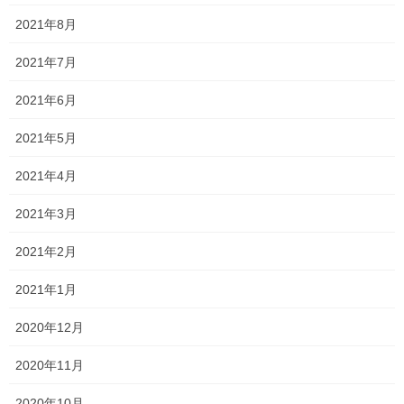
テーマを決めてもらった後は、
2021年8月
●●で●●をした！
2021年7月
○○をしたときに、△△のように感じた！
2021年6月
など、色々と話を聞き取って、作文が書けるようにお手伝いをし
2021年5月
ました！
2021年4月
初めての経験をさせてもらい、とてもいい経験になりました！
2021年3月
作文を書くのが好き！！という生徒はあまりいないので、今回の
ように少しでもお役に立てると非常に嬉しいです！
2021年2月
是非また気軽に声をかけてくださいね！
2021年1月
ただもし次回作文の添削指導の依頼をする際には、
2020年12月
締め切り前日なので助けて！！というのは禁止とします…笑
2020年11月
何とか完成してよかった…笑
2020年10月