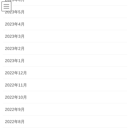
コ
ナ
ン
ビ
2023年5月
テ
ゲ
ン
ー
2023年4月
塾長ブログ
ツ
シ
へ
ョ
2023年3月
ス
ン
HOME
塾長ブログ
祝合格！！
キ
に
2023年2月
ッ
移
プ
動
2024年2月13日
/ 最終更新日時 :
2024年2月13日
2023年1月
塾長ブログ
2022年12月
祝合格！！
2022年11月
今日は国公立大学の推薦の合格発表日でした！
2022年10月
結果は、
2022年9月
山口大学 人文学部
2022年8月