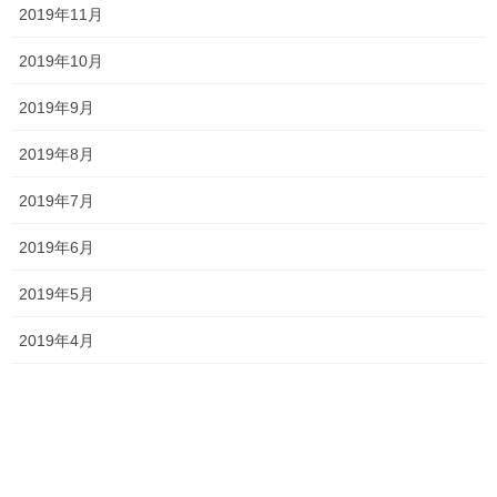
2024年3月7日
2019年11月
2019年10月
明日、明後日は高校入試
2024年3月6日
2019年9月
2019年8月
塾長ブログ
、
新着情報
2019年7月
カテゴリー
テスト
テスト対策
一宮高校
一貫塾
タグ
2019年6月
一貫塾 テスト
中山中
京山中
人文学部
入試
入試 英語
入試対策
2019年5月
受験
合格
山口大学
平津小
新年度
明誠高校
桃丘小
横井小
2019年4月
無料体験
理大附属高校
総社南
野谷小
香和中
馬屋下小
新着情報
前の記事
一貫だより2024年2月