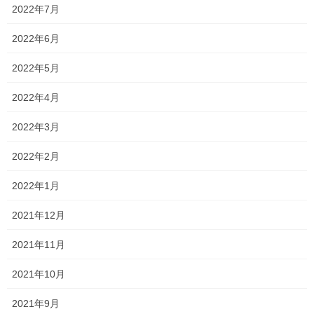
に見事合格しました！！
2022年7月
おめでとうございます！！
2022年6月
2022年5月
大人しくて素直で真面目に勉強する生徒でしたね！
苦手な英語に苦戦しながらでも、コツコツ頑張る人でした
2022年4月
自分をしっかり持っていて、自分が勉強したいことや、進路を最
2022年3月
後まで曲げずに貫き通したのも印象的でした！
2022年2月
高校2年生？くらいから入塾してくれたので、指導期間はあまり長
くはありませんでしたが、
2022年1月
同級生のお笑い担当のムードメーカーと真逆で、癒し系担当とし
2021年12月
て教室を落ち着かせてくれました(笑)
2021年11月
本当におめでとう！！
2021年10月
大学に入ってからは、数学を勉強する機会がおそらくあまりない
と思いますが、
2021年9月