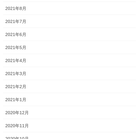
英語は確実にすると思うのでしっかり学んでください(笑)
2021年8月
楽しい大学生活をお過ごしくださいね☺️
2021年7月
さあ、残すはお笑い担当のムードメーカーが残るだけとなりまし
2021年6月
た
2021年5月
最後まで頑張りましょう！！
2021年4月
2023年度 大学入試合格実績
[2024年2月13日
2021年3月
現在]
2021年2月
山口大学 人文学部
2021年1月
岡山県立大学 保健福祉学部 子ども学科
2020年12月
就実大学 教育学部
2020年11月
就実大学 人文科学部
2020年10月