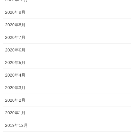
オススメ記事
2020年9月
2020年8月
サクラ咲く ～大学入試2023年度～
2024年3月8日
2020年7月
2020年6月
明日も引き続き頑張れ！！
2024年3月7日
2020年5月
2020年4月
明日、明後日は高校入試
2024年3月6日
2020年3月
2020年2月
塾長ブログ
2020年1月
カテゴリー
テスト
テスト対策
一宮高校
一貫塾
タグ
2019年12月
一貫塾 テスト
中山中
京山中
入試
入試 英語
入試対策
受験
合格