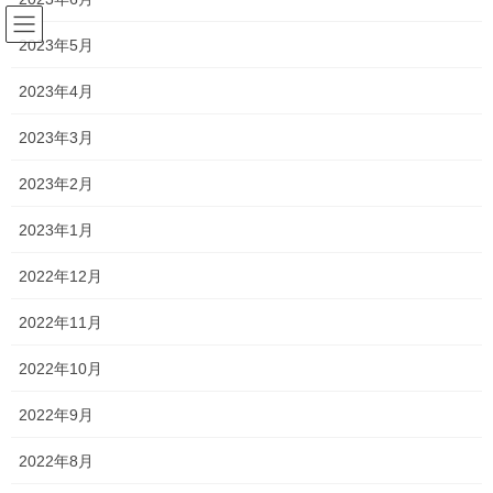
コ
ナ
ン
ビ
2023年5月
テ
ゲ
ン
ー
2023年4月
塾長ブログ
ツ
シ
へ
ョ
2023年3月
ス
ン
HOME
塾長ブログ
勝負のときが近づきつつある
キ
に
2023年2月
ッ
移
プ
動
2024年1月18日
/ 最終更新日時 :
2024年1月25日
2023年1月
塾長ブログ
2022年12月
勝負のときが近づきつつある
2022年11月
私立高校の倍率が発表されましたね！
2022年10月
今年の塾生の動きと同じように、就実が昨年よりもやや倍率が下
2022年9月
がり、明誠がやや倍率が上がりましたね！
2022年8月
また、新校舎で話題の創志学園や、共学になって勢いの増す山陽