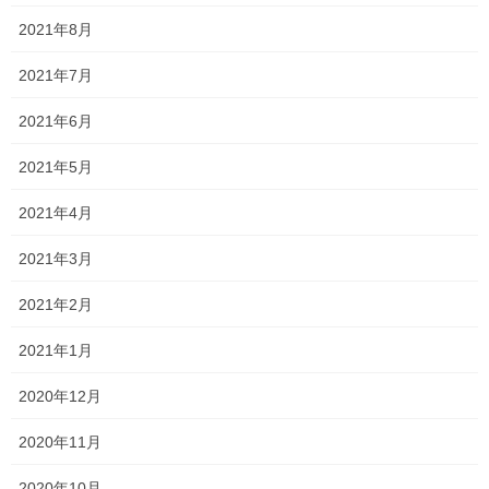
2021年8月
もちろん中には、連日自習に来て勉強している人、自己診断テス
トで1学期の頃と比べると飛躍的に伸びた人もいます
2021年7月
ただ、いまだに単語テストで点数が取れない人や、数学の小問集
2021年6月
合で満点にならない人がいます
2021年5月
後悔のない受験になるように、引き続き入試の日まで「ワーワ
ー」言い続けます！！
2021年4月
2021年3月
Follow me!
2021年2月
2021年1月
2020年12月
Threads
X
LINE
2020年11月
2020年10月