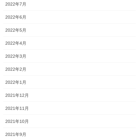
学園も倍率が上がっていますね！
2022年7月
53.65
そして、就実高校のハイグレードが
という数字を見ると、
2022年6月
みんな「すげーな」と驚いてしまいますが、正直あまり気にする
2022年5月
ことはありません。
この前、自習に来ていた何人かの塾生には言いましたが、この数
2022年4月
字はあくまで規定通りの人数しか合格者が出なかった場合です
2022年3月
実際は県立高校を本命としている人が多く、私立高校なので合格
2022年2月
点さえ超えていれば原則合格します
そのため、規定よりもかなり多めに合格者が出ます！！
2022年1月
何も心配する必要はありません
だから、
！！
2021年12月
本命の入試に向
2021年11月
それよりは、この数字に惑わされることなく、
けてしっかり取り組み続けられるかどうか
2021年10月
今年の3年生はのんびり屋？マイペース？な人が多いのか、全体的
2021年9月
に意識が低いです