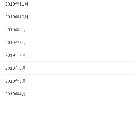
2019年11月
平津小
新年度
明誠高校
桃丘小
横井小
無料体験
理大附属高校
総社南
2019年10月
野谷小
香和中
馬屋下小
2019年9月
塾長ブログ
2019年8月
前の記事
通塾生・卒業生の声 その33
2019年7月
2024年1月12日
2019年6月
塾長ブログ
次の記事
2019年5月
さあ、前哨戦
2019年4月
2024年1月24日
最近の投稿
一貫だより2026年8月