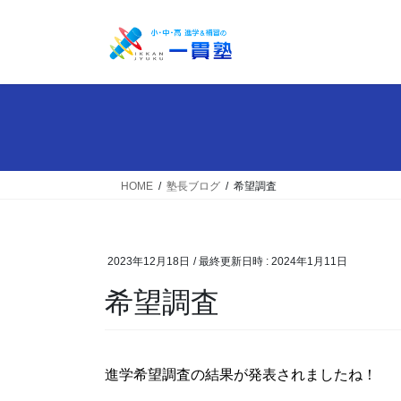
コ
ナ
ン
ビ
テ
ゲ
ン
ー
ツ
シ
へ
ョ
ス
ン
キ
に
ッ
移
HOME
塾長ブログ
希望調査
プ
動
2023年12月18日
/ 最終更新日時 :
2024年1月11日
希望調査
進学希望調査の結果が発表されましたね！