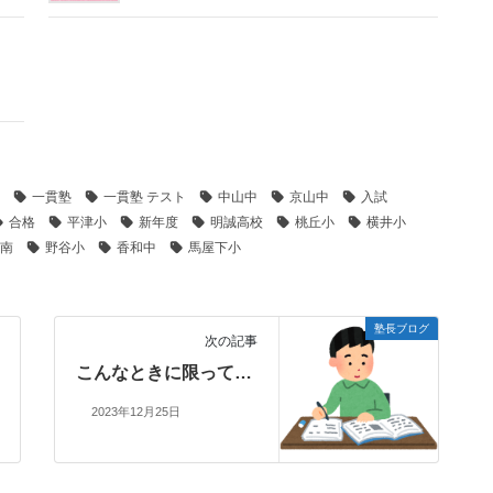
一貫塾
一貫塾 テスト
中山中
京山中
入試
合格
平津小
新年度
明誠高校
桃丘小
横井小
南
野谷小
香和中
馬屋下小
塾長ブログ
次の記事
こんなときに限って…
2023年12月25日