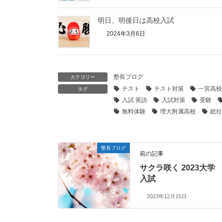
明日、明後日は高校入試
2024年3月6日
塾長ブログ
カテゴリー
テスト
テスト対策
一宮高校
タグ
入試 英語
入試対策
受験
無料体験
理大附属高校
総社
塾長ブログ
前の記事
サクラ咲く 2023大学
入試
2023年12月15日