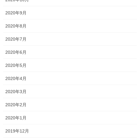
2020年9月
塾長ブログ
、
学校情報
カテゴリー
2020年8月
テスト
テスト対策
一宮高校
一貫塾
タグ
一貫塾 テスト 入試 英語 中山中 香和中 京山中 一宮高
2020年7月
中山中
中山小
京山中
入試
受験
合格
小 馬屋下小
岡山商科大学附属高校
2020年6月
平津小
新年度
明誠高校
桃丘小
横井小
無料体験
理大附属高校
総社南
2020年5月
野谷小
2020年4月
2020年3月
塾長ブログ
前の記事
説明会2023 〜明誠高校〜
2020年2月
2023年9月12日
2020年1月
塾長ブログ
2019年12月
次の記事