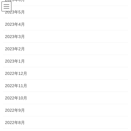
コ
ナ
ン
ビ
2023年5月
テ
ゲ
ン
ー
2023年4月
塾長ブログ
ツ
シ
へ
ョ
2023年3月
ス
ン
HOME
塾長ブログ
説明会2023 〜岡山商科大学附属高校〜
キ
に
2023年2月
ッ
移
プ
動
2023年9月21日
/ 最終更新日時 :
2023年9月25日
2023年1月
塾長ブログ
2022年12月
説明会2023 〜岡山商科大学附属高
2022年11月
校〜
2022年10月
今日は岡山商科大学附属高校の説明会に参加させてもらいまし
2022年9月
た！
2022年8月
聞く人によっては怒る方も出てくるかもしれませんが、