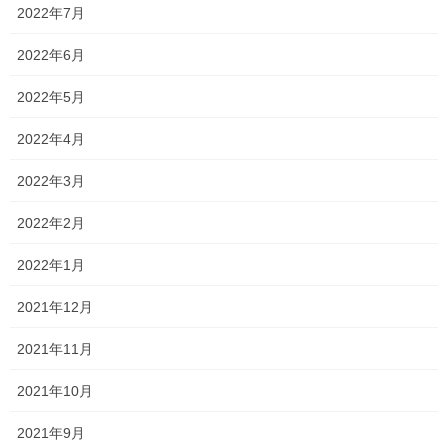
2022年7月
ただ私世代、私世代より少し上の世代の保護者だと、
おそらくイメージは…ですよね
2022年6月
ただ、細かいデータをここでは公表できませんが、
2022年5月
ここ5年間の数字で判断すると、以前よりは元気な生徒が少なくな
2022年4月
っているみたいです！
2022年3月
代わりに少しずつ評定のいい子が受験するようになっているよう
です！
2022年2月
自動車科もありますし、教室からも比較的近くにある学校なので
2022年1月
選択肢の一つとして挙げるのもおもしろい学校かもしれません
2021年12月
データ等が必要でしたらお声をかけてくださいね！
2021年11月
Follow me!
2021年10月
2021年9月