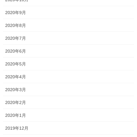
塾長ブログ
カテゴリー
2020年9月
テスト
テスト対策
一宮高校
一貫塾
タグ
一貫塾 テスト 入試 英語 中山中 香和中 京山中 一宮高
2020年8月
中山中
中山小
京山中
入試
受験
合格
小 馬屋下小
岡山商科大学附属高校
2020年7月
平津小
新年度
明誠高校
桃丘小
横井小
無料体験
理大附属高校
総社南
2020年6月
野谷小
2020年5月
2020年4月
塾長ブログ
前の記事
説明会2023 〜関西高校〜
2020年3月
2023年8月30日
2020年2月
塾長ブログ
2020年1月
次の記事
この調子で頑張って欲しいで
2019年12月
す！