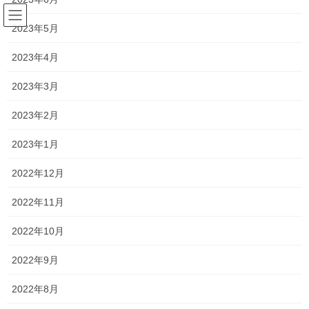
コ
ナ
ン
ビ
2023年5月
テ
ゲ
ン
ー
2023年4月
塾長ブログ
ツ
シ
へ
ョ
2023年3月
ス
ン
HOME
塾長ブログ
少し落ち着いて話してみました！
キ
に
2023年2月
ッ
移
プ
動
2023年9月1日
/ 最終更新日時 :
2023年9月25日
2023年1月
塾長ブログ
2022年12月
少し落ち着いて話してみました！
2022年11月
今日は高校1年生の授業がありました！
2022年10月
文化祭前日という人が多かったので、休みの人が多いかな⁈と思
2022年9月
い、生徒面談をしてみました！
2022年8月
高校生になると保護者面談というよりは、本人たちと面談して意