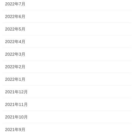
識を改めてもらったり、直接指導する方がいいかなと
2022年7月
とりあえず、話した結果としては、基本みんな真面目な生徒ばか
2022年6月
りなので特に問題はなさそうでしたが、
2022年5月
ただ、進路や、志望大学等は決まっていない人が大半だったの
で、
2022年4月
今後少しずつ情報を集めつつ、オープンキャンパスなどに参加し
2022年3月
て進路を決めて欲しいと思います
2022年2月
そのためには、学校の定期テストでしっかり点数を取って内申点
を上げることや、課外活動への参加、模試で分からなかった箇所
2022年1月
の見直しと、今後の対策をしっかり行っていきましょう！
2021年12月
Follow me!
2021年11月
2021年10月
2021年9月