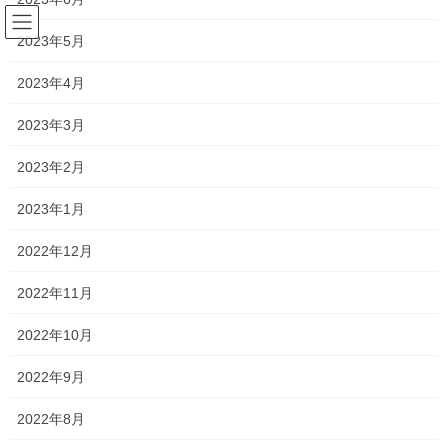
コ
ナ
ン
ビ
2023年5月
テ
ゲ
ン
ー
2023年4月
塾長ブログ
ツ
シ
へ
ョ
2023年3月
ス
ン
HOME
塾長ブログ
説明会2022 〜学芸館高等学校〜
キ
に
2023年2月
ッ
移
プ
動
2022年9月8日
/ 最終更新日時 :
2022年9月11日
2023年1月
塾長ブログ
2022年12月
説明会2022 〜学芸館高等学校〜
2022年11月
今日は学芸館高等学校さんの塾対象説明会でした！
2022年10月
国公立大学に
159名
昨年度は、
の合格者や、
2022年9月
関東の早慶上理 G-MARCH、関西の関関同立などの難関私立大学
2022年8月
への合格者も多数出ています。