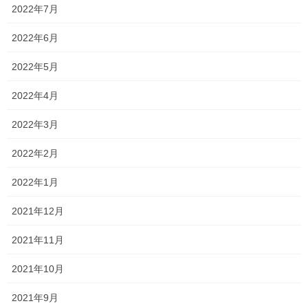
2022年7月
84.7%
また、
入学者専願率も今年度は
と、かなり高い数字になっ
ていますね！
2022年6月
部活動も、サッカーや、野球、吹奏楽部などを始め、部活動も非
2022年5月
常に盛んな学校です！
2022年4月
さて、今年度と昨年度の入試の変更点に関しては、
2022年3月
40
38
合格基準が
スーパーVコース
42
⇒
(
専願40⇒
)
27
25
進学コース
26
⇒
(
専願24⇒
)
2022年2月
になっています！
2022年1月
お得なスライド合格もありますし、受験生としては安心して受験
2021年12月
できるのではないでしょうか？！
2021年11月
「受験したい！！」という生徒は当塾からは正直少ないですが、
2021年10月
受けたい人がいましたら今日の内容をお話しさせていただきます
ので、是非申し出てくださいね！
2021年9月