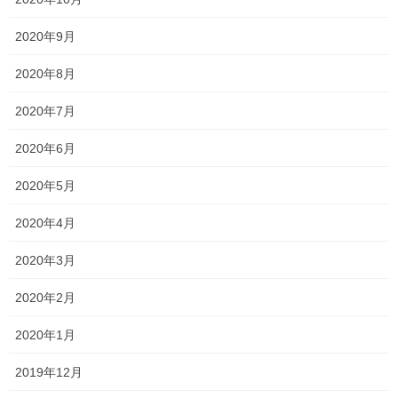
2020年9月
一貫だより2022年10月
2022年9月26日
2020年8月
頑張ってくれています！
2020年7月
2022年9月16日
2020年6月
2020年5月
説明会2022 〜山陽学園中学校・高等学校 part.2〜
2022年9月14日
2020年4月
2020年3月
塾長ブログ
カテゴリー
2020年2月
テスト
一宮高校
一貫塾
中山中
タグ
中山小
京山中
入試
受験
合格
2020年1月
大安寺中
学芸館高等学校
平津小
明誠高校
桃丘小
横井小
清秀高校
2019年12月
無料体験
理中
総社南
野谷小