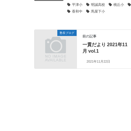
平津小
明誠高校
桃丘小
香和中
馬屋下小
塾長ブログ
前の記事
一貫だより 2021年11
月 vol.1
2021年11月22日