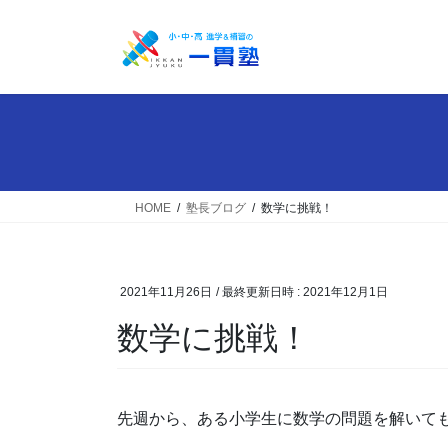
コ
ナ
ン
ビ
テ
ゲ
ン
ー
ツ
シ
へ
ョ
ス
ン
キ
に
ッ
移
HOME
塾長ブログ
数学に挑戦！
プ
動
2021年11月26日
/ 最終更新日時 :
2021年12月1日
数学に挑戦！
先週から、ある小学生に数学の問題を解いて