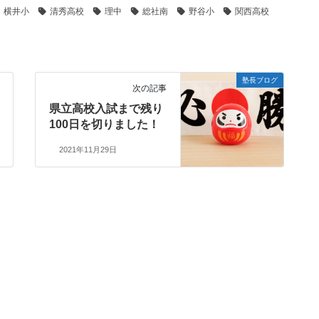
横井小
清秀高校
理中
総社南
野谷小
関西高校
塾長ブログ
次の記事
県立高校入試まで残り
100日を切りました！
2021年11月29日