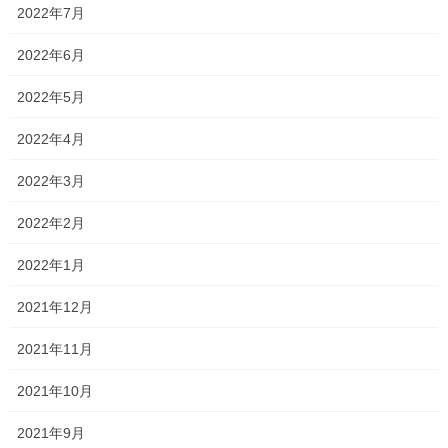
2022年7月
要因として、県内の私立高校や、県外への希望者が増えているこ
2022年6月
とや、少子化が挙げられると思います。
2022年5月
そのため、中には勉強しなくても楽に県立高校に入学できる！！
と勘違いする人が現れそうです・・・
2022年4月
しかし、冷静に数字を見てみると、
2022年3月
当教室から受験する機会の多い学校や、科では、
2022年2月
2022年1月
岡山一宮普通科
1.51
(前年同期1.49)
2021年12月
岡山工業機械科
1.23
(前年同期1.25)
2021年11月
岡山工業土木科
0.68
(前年同期1.38)
2021年10月
岡山工業建築科
1.90
(前年同期1.55)
2021年9月