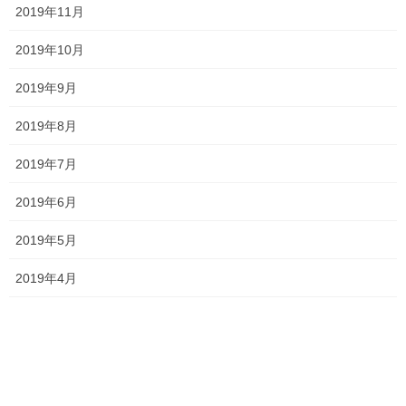
そして何より
あなたがどれだけ真剣に勉強するかによって、合格
2019年11月
するか否か、つまり未来が変わります！
2019年10月
憧れの志望校を母校にするためにも、後悔のないように最後の最
後まで全力で頑張ろう！！
2019年9月
2019年8月
Follow me!
2019年7月
2019年6月
2019年5月
Threads
X
LINE
2019年4月
オススメ記事
目覚めろ新受験生！！