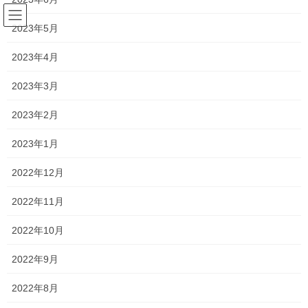
コ
ナ
ン
ビ
2023年5月
テ
ゲ
ン
ー
2023年4月
塾長ブログ
ツ
シ
へ
ョ
2023年3月
ス
ン
HOME
塾長ブログ
低くなってきているけれど・・・
キ
に
2023年2月
ッ
移
プ
動
2020年12月16日
/ 最終更新日時 :
2021年4月12日
2023年1月
塾長ブログ
2022年12月
低くなってきているけれど・・・
2022年11月
進学希望調査の結果が発表されましたね！
2022年10月
県立全日制50校の平均競争率は1.06倍で、5年連続の低下
2022年9月
現行の入試制度を踏まえた2013年度以降で最も低くなっていま
2022年8月
す。