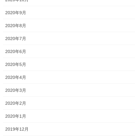
勉強するのがめんどくさいから3年生の部活を引退してから頑張
2020年9月
る！
2020年8月
では、
通用しません！！
2020年7月
それから、倍率が高いと、「受からなさそうだから志望校を変え
2020年6月
よう・・・」という生徒もいますが、
2020年5月
それでいいんですか？？
2020年4月
あなたが目指していた学校への熱意は、倍率が高いからと諦めて
しまう程度のものだったのですか？？
2020年3月
2020年2月
確かに、進路変更するのも一つの手ではありますが、今回の結果
はまだ第一次希望調査に過ぎません。
2020年1月
受験が近づくにつれて、倍率は若干なりとも変動します。
2019年12月