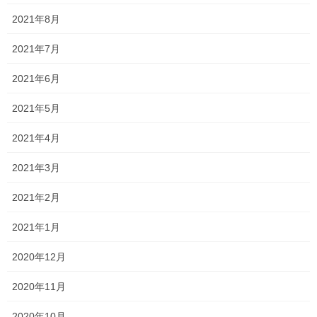
岡山東商業
1.14
(前年同期1.26)
2021年8月
岡山南商業科
2.04
(前年同期1.12)
2021年7月
総社南普通科
1.32
(前年同期1.44)
2021年6月
となっています。
2021年5月
岡山工業の土木科は、例年であれば倍率が1.00を下回ることは近
2021年4月
年なかったので、今回の結果を見て最終倍率は上がると予想され
ます。
2021年3月
ということは・・・
2021年2月
2021年1月
中山中、香和中、京山中の生徒が希望している学校の多くは比較
的人気だということがわかります。
2020年12月
(京山中の多くが進学している朝日高校は今年倍率が1.00ジャスト
ではありますが・・・)
2020年11月
そのため、
勉強しなくても楽に合格できる！
2020年10月