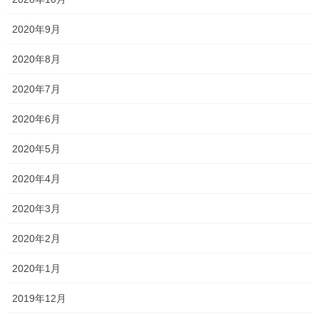
2020年9月
説明会2020 〜関西高校〜
2020年9月23日
2020年8月
2020年7月
一貫だより2026年8月
2026年7月24日
2020年6月
2020年5月
2026夏期講習
2026年7月11日
2020年4月
2020年3月
2020年2月
新着情報
カテゴリー
テスト
一貫塾
入試
受験
タグ
2020年1月
大学受験
学芸館高校
就実高校
山陽学園高校
明誠高校
関西高校
2019年12月