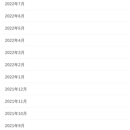
私立高校の入試まで残り約4
単純に計算すれば
2022年7月
か月
2022年6月
大学入試の推薦入試等を受ける人は、
2022年5月
約1か月
2022年4月
という
2022年3月
という人もいます！！
2022年2月
やる気が出ない・・・？！
2022年1月
自分の人生のためにも関わらず全力を
2021年12月
出せないならば、いつ本気を出す
2021年11月
の？！
2021年10月
悔いの内容に全力で頑張っていきましょう！！
2021年9月