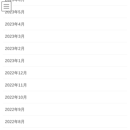
コ
ナ
ン
ビ
2023年5月
テ
ゲ
ン
ー
2023年4月
新着情報
ツ
シ
へ
ョ
2023年3月
ス
ン
HOME
新着情報
一貫だより 2020年9月 vol.2
キ
に
2023年2月
ッ
移
プ
動
2020年9月24日
/ 最終更新日時 :
2020年9月24日
2023年1月
新着情報
2022年12月
一貫だより 2020年9月 vol.2
2022年11月
朝晩が涼しくなってきました。
2022年10月
入試が徐々に迫ってきている
ということは、
2022年9月
ということですね。
2022年8月