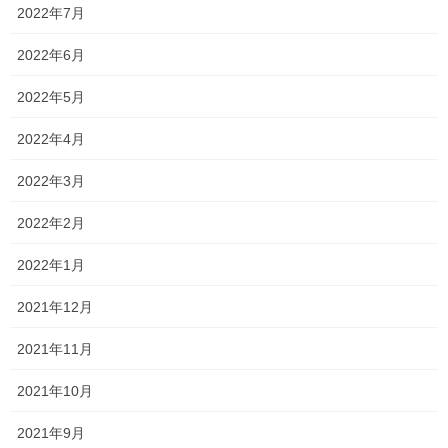
「そんな大したことじゃない・・・」と、お思いの方がいらっし
2022年7月
ゃると思います。
2022年6月
というよりむしろ、大半の方がそうお思いだと思います！笑
2022年5月
ただ、私からすれば、連絡先を知らなかったので、こちらも久し
く会っていない知り合いに彼女の連絡先を聞かなければならなか
2022年4月
ったのです。
2022年3月
ましてや、最後に会ってから3年以上会っていない生徒に連絡を取
るのです・・・
2022年2月
意外に勇気がいりました(笑)
2022年1月
もちろん、とても頑張り屋で明るくいい子なので、快く了承して
2021年12月
くれると思ったものの、
2021年11月
大学が忙しいかもしれない、私のことなんて忘れさっているかも
しれない、そもそも私のことを嫌っていたかもしれない・・・
2021年10月
など、会っていない時間が長かったので変に色々と考えすぎてし
2021年9月
まい、連絡を取るのに躊躇してしまいました・・・