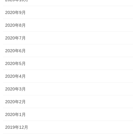
Threads
X
LINE
2020年9月
2020年8月
オススメ記事
2020年7月
2020年6月
一貫だより 2020年7月 vol.1
2020年7月15日
2020年5月
頑張っています！
2020年4月
2020年7月14日
2020年3月
微妙な感じ・・・
2020年2月
2020年7月13日
2020年1月
塾長ブログ
カテゴリー
テスト
一宮高校
一貫塾
中山中
2019年12月
タグ
京山中
入試
受験
就実高校