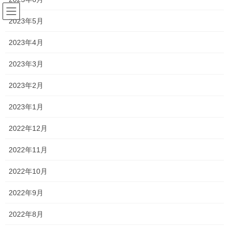
コ
ナ
ン
ビ
2023年5月
テ
ゲ
ン
ー
2023年4月
塾長ブログ
ツ
シ
へ
ョ
2023年3月
ス
ン
HOME
塾長ブログ
とても貴重な時間でした！
キ
に
2023年2月
ッ
移
プ
動
2020年7月6日
/ 最終更新日時 :
2021年1月8日
2023年1月
塾長ブログ
2022年12月
とても貴重な時間でした！
2022年11月
今日は高校生のために一つ勇気を出してあることをしてみまし
2022年10月
た！
2022年9月
以前私が教えていた生徒に連絡を取って、大学の話を聞いてみる
というものです！
2022年8月