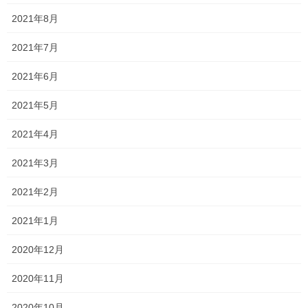
2021年8月
ただ、そんな心配は全く杞憂で、快く引き受けてくれました！！
2021年7月
おかげでとても貴重な時間となりました。
2021年6月
たくさんの情報ありがとうございました！！
オンライン越しではありますが、何より元気そうな元生徒の顔を
2021年5月
見れて幸せでした！
2021年4月
この情報を十分に活かして、合格通知をもらえるように指導して
2021年3月
いきたいと思います。
さあ、入試に向けて頑張ろう！！
2021年2月
2021年1月
Follow me!
2020年12月
2020年11月
2020年10月