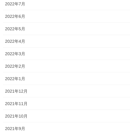
いる人もいます！！
2022年7月
なかでも英語がひどい！！このレベルでは入試問題に到底太刀打
2022年6月
ちできない…
2022年5月
去年に引き続き、今年も厳しい戦いが始まりそうです（笑）
2022年4月
それはそうと、やはりコロナの影響でしょうか？
2022年3月
勉強している人としていない人の差が開き始めたように思いま
す！
2022年2月
今は決してただの休みではないぞ！
2022年1月
スマホばっかり触ったり、アプリで遊んで、動画を観ている場合
2021年12月
ではないぞ！！
ただ、決して勉強し続けろ！とは言いません！！
2021年11月
多分私が中学生のときだったら、同じように勉強していなかった
2021年10月
はずなので、そんなことは無理だと分かっています…笑
2021年9月