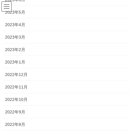
コ
ナ
ン
ビ
2023年5月
テ
ゲ
ン
ー
2023年4月
塾長ブログ
ツ
シ
へ
ョ
2023年3月
ス
ン
HOME
塾長ブログ
今年の中3も厳しいか⁈
キ
に
2023年2月
ッ
移
プ
動
2020年4月25日
/ 最終更新日時 :
2021年1月12日
2023年1月
塾長ブログ
2022年12月
今年の中3も厳しいか⁈
2022年11月
先日中学生に補習を行ったのですが…予想以上に出来がよくあり
2022年10月
ませんでした！
2022年9月
特に中学３年生！
2022年8月
出来る学年と思っていましたが、いつの間にやら出来なくなって