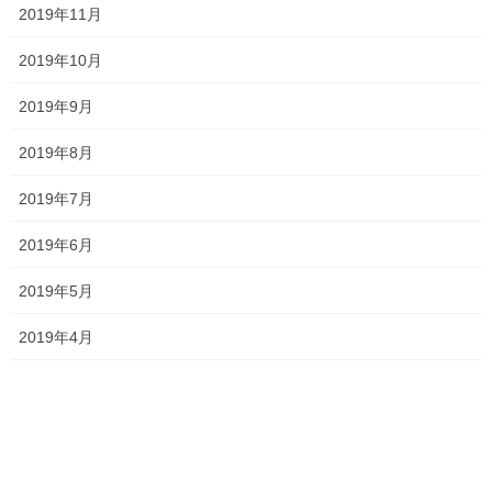
2019年11月
塾長ブログ
カテゴリー
テスト
一宮高校
一貫塾
中山中
タグ
2019年10月
京山中
入試
受験
就実高校
岡山市北区
総社南
関西高校
香和中
2019年9月
2019年8月
塾長ブログ
前の記事
2019年7月
補習します！
2020年4月22日
2019年6月
2019年5月
塾長ブログ
次の記事
休校延長…
2019年4月
2020年4月28日
最近の投稿