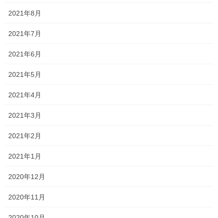
しかし、今頑張らなかったら、後で確実に痛い目にあいます！
2021年8月
だから昨年の中学3年生は、
2021年7月
本当に………………
2021年6月
………………
2021年5月
……苦労したぞ！！笑
2021年4月
そんな先輩たちも、無事に
志望校を母校にしました！
2021年3月
さあ、
今年もみんな志望校を母校にしよう！
2021年2月
来週も頑張るぞーー！！
2021年1月
来週から5月6日までの期間中はカレンダー通りですので、お間違
えのないように、オンライン授業を受講してください！
2020年12月
2020年11月
Follow me!
2020年10月