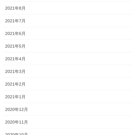
18:40
(この中から２回を自由に
新小学
6年
2021年8月
(1コマ90分)
選んで通塾できます。)
2021年7月
中学受験
17:10～
2021年6月
コース
毎週水曜日、土曜日
18:40
(新小学5年)
(1コマ90分)
2021年5月
(新小学6年)
2021年4月
18:40～
毎週火曜日、金曜日
20:00
2021年3月
(1コマ80分)
新中学1年
2021年2月
20:10～
毎週木曜日
21:30
2021年1月
(1コマ80分)
2020年12月
18:40～
2020年11月
毎週月曜日、木曜日
20:00
(1コマ80分)
2020年10月