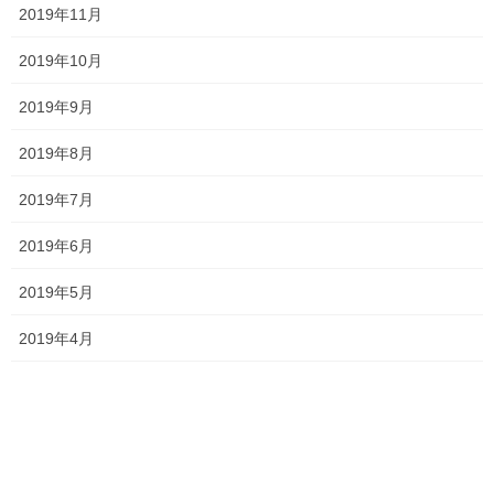
2019年11月
新学年のよいスタートを切りたい人
2019年10月
やる気に満ち溢れている、
2019年9月
新小学1年生・新中学1年生・新高校1年生
2019年8月
2019年7月
勉強は嫌いだけれど、「受験生だし、そろそろ塾に行こうか
な…」と思っている、
2019年6月
新小学6年生新中学3年生・新高校3年生
2019年5月
今までの自分を変えたい！！と思っている人
2019年4月
岡本に会いたいという人(…こんな人は皆無ですね笑)
誰でも大歓迎です！！
塾に持ってきてもらうものは、やる気だけです！！