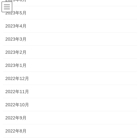
コ
ナ
ン
ビ
2023年5月
テ
ゲ
ン
ー
2023年4月
塾長ブログ
ツ
シ
へ
ョ
2023年3月
ス
ン
HOME
塾長ブログ
新年度授業について
キ
に
2023年2月
ッ
移
プ
動
2020年2月25日
/ 最終更新日時 :
2021年1月19日
2023年1月
塾長ブログ
2022年12月
新年度授業について
2022年11月
私が担当したなかでも歴代トップクラスに勉強嫌いで、勉強が苦
2022年10月
手だった生徒の多かった中学3年生や、
2022年9月
推薦入試によって合格を成し遂げた生徒の多かった高校3年生、
2022年8月
を中心とした今年度が間もなく終了し、新年度を迎えようとして