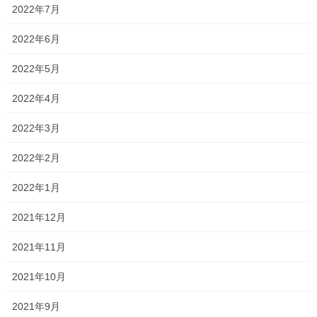
います！！
2022年7月
https://richlink.blogsys.jp/embed/5f1824d8-1f76-306b-bb5d-
2022年6月
3e250d9e668c
2022年5月
https://richlink.blogsys.jp/embed/1e478142-c236-3ec9-a692-
25a500c803a1
2022年4月
新年度授業は4月6日(月)からとなります。
2022年3月
各学年の時間割は、以下の通りとなっています。
2022年2月
学年
指導日
指導時間
2022年1月
2021年12月
ジュニア
16:20～
コース
毎週月曜日～金曜日
17:10
2021年11月
(新小学1～3
(ご都合に応じて通塾できます。)
(1コマ50分)
年)
2021年10月
毎週月曜日、火曜日
新小学
4年
2021年9月
17:10～
毎週木曜日、金曜日
新小学
5年