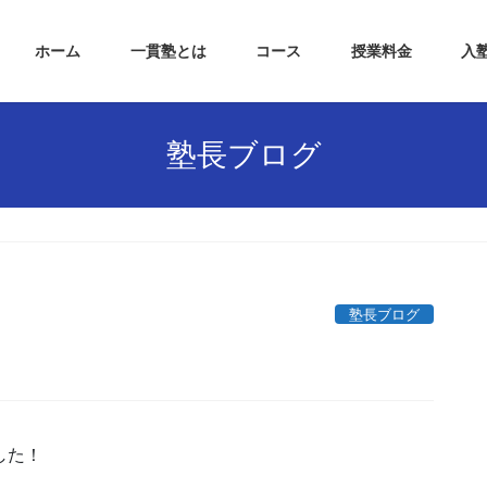
ホーム
一貫塾とは
コース
授業料金
入
塾長ブログ
塾長ブログ
した！