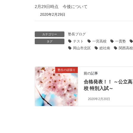
2月29日時点 今後について
2020年2月29日
塾長ブログ
カテゴリー
テスト
一宮高校
一貫塾
タグ
岡山市北区
総社南
関西高校
塾生の頑張り
前の記事
合格発表！！ ～公立高
校 特別入試～
2020年2月20日