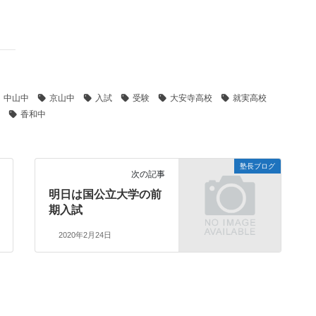
中山中
京山中
入試
受験
大安寺高校
就実高校
香和中
塾長ブログ
次の記事
明日は国公立大学の前
期入試
2020年2月24日