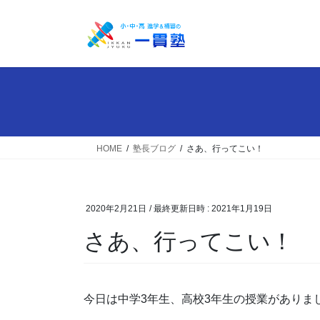
コ
ナ
ン
ビ
テ
ゲ
ン
ー
ツ
シ
へ
ョ
ス
ン
キ
に
ッ
移
HOME
塾長ブログ
さあ、行ってこい！
プ
動
2020年2月21日
/ 最終更新日時 :
2021年1月19日
さあ、行ってこい！
今日は中学3年生、高校3年生の授業がありま