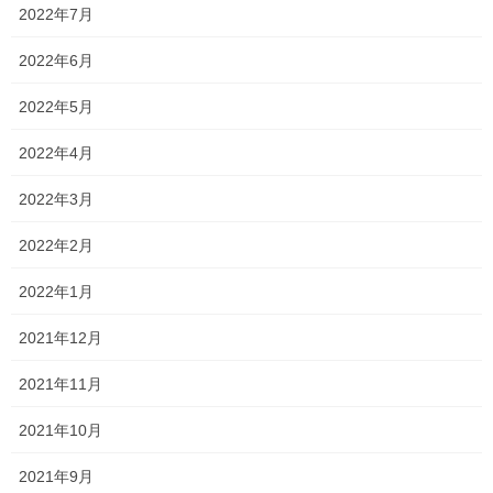
2022年7月
受験はまだまだ始まったばかりです！！
ただ、
2022年6月
A判定を出しながら油断し
2022年5月
過去にもセンターリサーチで
て受験した私立大学で不合格になった人
2022年4月
2022年3月
ボーダーに達していなかったものの、大逆転
合格を果たした人
2022年2月
様々です。
2022年1月
当然過去の事実は変えられません。
2021年12月
事実をもとに未来は変えられる
2021年11月
しかし、
はず。
2021年10月
2021年9月
自分を信じて、受験終了まで頑張っていきま