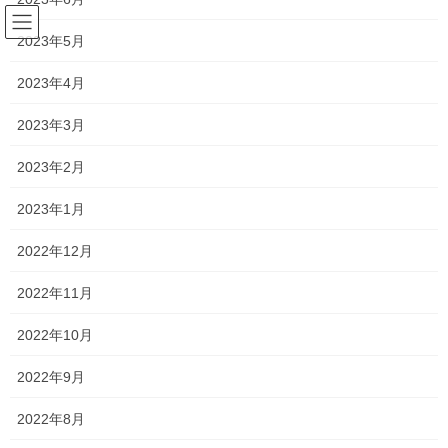
コ
ナ
ン
ビ
2023年5月
テ
ゲ
ン
ー
2023年4月
新着情報
ツ
シ
へ
ョ
2023年3月
ス
ン
HOME
新着情報
一貫だより 2020年1月 vol.2
キ
に
2023年2月
ッ
移
プ
動
2020年1月20日
/ 最終更新日時 :
2021年1月19日
2023年1月
新着情報
2022年12月
一貫だより 2020年1月 vol.2
2022年11月
18日(土), 19日(日)に実施されたセンター試験が、今年も無事に終
2022年10月
了しました。
2022年9月
受験生のみなさん、本当にお疲れ様でした！！
2022年8月
悲喜こもごもかもしれません。