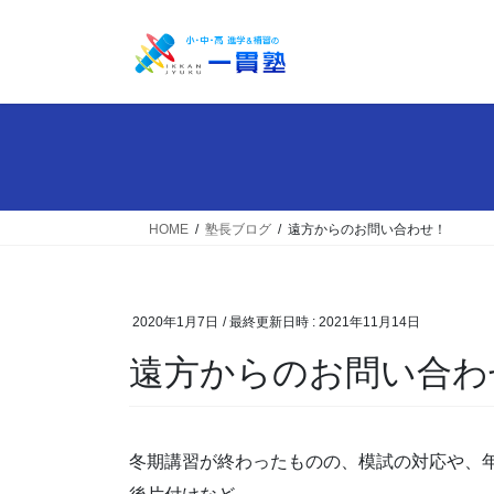
コ
ナ
ン
ビ
テ
ゲ
ン
ー
ツ
シ
へ
ョ
ス
ン
キ
に
ッ
移
HOME
塾長ブログ
遠方からのお問い合わせ！
プ
動
2020年1月7日
/ 最終更新日時 :
2021年11月14日
遠方からのお問い合わ
冬期講習が終わったものの、模試の対応や、