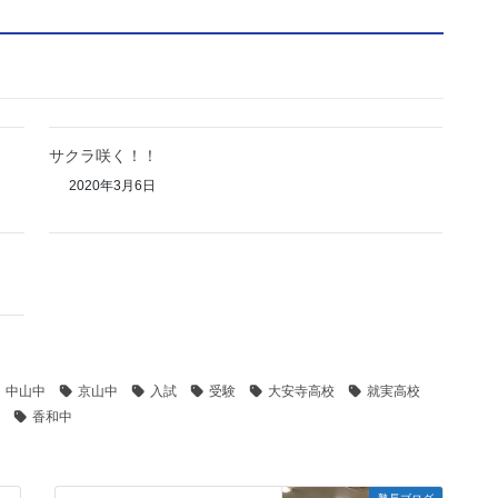
サクラ咲く！！
2020年3月6日
中山中
京山中
入試
受験
大安寺高校
就実高校
香和中