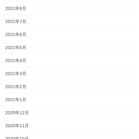
2021年8月
読むのが遅く、文を読むのに慣れていない
2021年7月
2021年6月
場面をイメージできない
2021年5月
ことわざ・慣用句を全く知らない
2021年4月
2021年3月
そして何より、答えの根拠が説明できない
2021年2月
極端にいえば、勘で解いている生徒が多いで
2021年1月
す。
2020年12月
そのため、伸びている生徒もいますが、今回の模試の国語はどの
2020年11月
学年も点数だけみるとボロボロ…
2020年10月