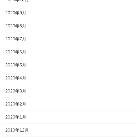
国語を勘で解いているようでは、はっきりいって点数は伸びませ
ん！
2020年9月
数学の方程式の文章問題の際に、勘だけで完璧な式を作ることは
2020年8月
原則できませんよね？！
2020年7月
それと国語は同じです！
2020年6月
「代金を求めているから…」、「A地点からB地点まで歩いたとき
の時間を求めたいから…」、「200ｇの食塩水の中に含まれる食塩
2020年5月
の量を求めたいから…」
2020年4月
理由や根拠があってこそ式が組み立てら
など、
2020年3月
れるはずです。
2020年2月
理由や根拠が答えられない人は式も組み
反対に、
2020年1月
立てられていません。
2019年12月
国語も同じです。問題の答えには必ず、根拠があります！！