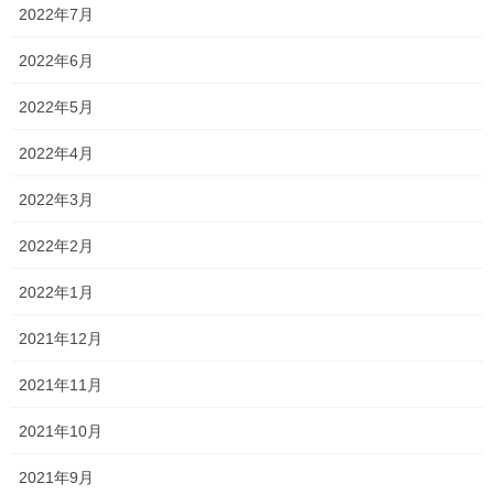
ee7d0d8b49a6
2022年7月
それでも全国模試の結果を踏まえて考えると、
2022年6月
この夏で成長が見られる生徒も多数います！！
2022年5月
なかには、数学で前回よりも飛躍的に伸びた生徒もいました。
2022年4月
しかし、まだ平均点や、偏差値が分からないので、結果が出てか
2022年3月
ら詳細を述べるとともに、
2022年2月
今後の指導の参考にしていこうと思います。
さて、最近思うことがあります。
2022年1月
国語
2021年12月
それは、以前もこのブログでご紹介したかもしれませんが、
の力が年々弱くなっていると思います！
2021年11月
文章を読んでいても、語彙がないため読むこ
2021年10月
とができない
2021年9月