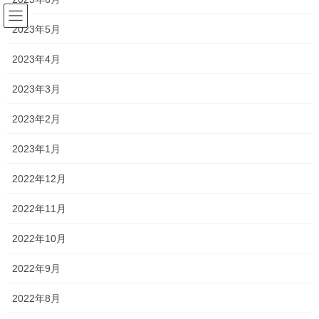
コ
ナ
ン
ビ
2023年5月
テ
ゲ
ン
ー
2023年4月
塾長ブログ
ツ
シ
へ
ョ
2023年3月
ス
ン
HOME
塾長ブログ
国語はフィーリングではない！！
キ
に
2023年2月
ッ
移
プ
動
2019年8月31日
/ 最終更新日時 :
2021年2月7日
2023年1月
塾長ブログ
2022年12月
国語はフィーリングではない！！
2022年11月
今日で2019年の夏期講習が終了しました！
2022年10月
また、今年の受験生である中学3年生は、何度かこのブログでお伝
2022年9月
えしている通り、かなり厳しい学年です…
2022年8月
https://richlink.blogsys.jp/embed/d1a100a6-ddb9-3794-811b-