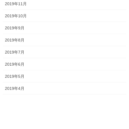
2019年11月
フィーリングでは断じてありません！！
2019年10月
選択肢の「ア」でも 「イ」でも正解となるような問題は普通あり
2019年9月
えず、答えが「ア」となるのは必ず根拠があるはずです。
2019年8月
まずは、間違えていてもいいので恥ずかしがらずに理由を説明で
きるように練習していきましょう。
2019年7月
練習なくしてできるようにはなりません！！
2019年6月
私は、めんどくさいと言われようとも、他塾よりも進度が遅くな
ったとしても、
2019年5月
2019年4月
生徒に答えの根拠を説明してもらってい
なるべく
ます！
間違えていても理由が説明できるか否
その際に、
かで、国語が伸びるか伸びないかに大きく関