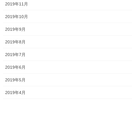
2019年11月
オススメ記事
2019年10月
2019年9月
国語はフィーリングではない！！
2019年8月31日
2019年8月
2019年7月
全国模試！
2019年6月
2019年8月25日
2019年5月
頑張るアナタを応援します！！
2019年8月20日
2019年4月
塾長ブログ
カテゴリー
テスト
一宮高校
一貫塾
中山中
タグ
京山中
入試
受験
夏休み
夏期講習
大安寺高校
総社南
香和中