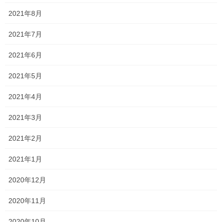
どう解いたのか興味があったので、みんなの前で解法を聞いてみ
2021年8月
ました！
2021年7月
普段なら「何となく…」「勘で解いた！」
2021年6月
など根拠を言わない子が多いですが、昨日は頑張って説明できて
いました！
2021年5月
考え間違いが少しあったので正解ではありませんでしたが、それ
2021年4月
でもよく考えられていました！
2021年3月
解法例を1つ伝えると、授業後「この解きかたはダメ？！」と新し
い解法を思いついていました！
2021年2月
これが思いついたのも、積極的に頑張ったからこそ！
2021年1月
ただぼーっと授業を聞くのではなく、頭と手
2020年12月
を一生懸命動かして、積極的に取り組むこと
2020年11月
こそが学習において重要
だと、改めて思いました。
2020年10月