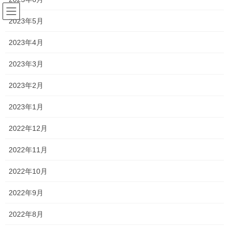
コ
ナ
ン
ビ
2023年5月
テ
ゲ
ン
ー
2023年4月
塾長ブログ
ツ
シ
へ
ョ
2023年3月
ス
ン
HOME
塾長ブログ
受験学年の日
キ
に
2023年2月
ッ
移
プ
動
2019年8月4日
/ 最終更新日時 :
2021年2月7日
2023年1月
塾長ブログ
2022年12月
受験学年の日
2022年11月
昨日は朝から中学3年生
2022年10月
昼から高校3年生
2022年9月
夜は未来の受験生である中学2年生の夏期特訓がありました！
2022年8月
中学・高校の受験学年を指導した後は、エネルギーが完全に切れ