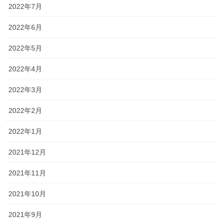
2022年7月
てしまい、
2022年6月
中学2年生の夏期特訓が始まるときにはフラフラで教室に入りまし
た…
2022年5月
そのため、演習するページを伝えたあとは、コーラでエネルギー
2022年4月
を回復しました！笑
2022年3月
コーラのおかげで元気を取り戻し、無事中学2年生の指導を全力で
行うことができました（笑）
2022年2月
昨日印象に残ったことは、
2022年1月
・中学3年生が地理の重要語句を全く覚えられていないこと
2021年12月
・高校3年が朝から夜まで自習や、夏期特訓を頑張っていたこと
2021年11月
そして何より、中学2年生の理科がとても印象的でした！
2021年10月
地震の計算に関する問題の際に、正解はしなかったものの、とて
もいい考え方ができていました！
2021年9月