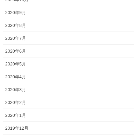
疑問点や分からないことは素直に質問し、根
2020年9月
拠のある解答を考えるようにしていきましょ
2020年8月
う！
2020年7月
明日も朝から早朝勉強会があります！
2020年6月
少しずつ身体が夏期特訓に慣れてきたので、今週も頑張っていき
2020年5月
ます！
2020年4月
Follow me!
2020年3月
2020年2月
2020年1月
Threads
X
LINE
2019年12月