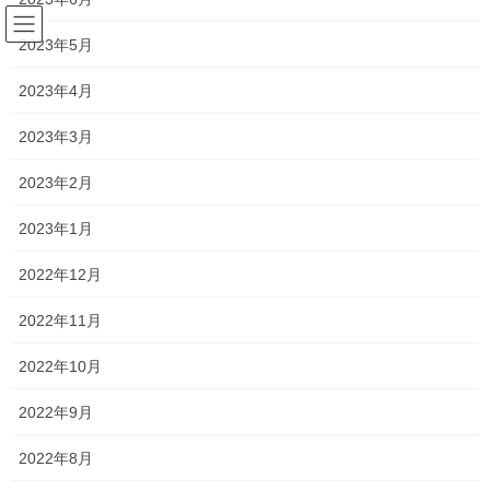
コ
ナ
ン
ビ
2023年5月
テ
ゲ
ン
ー
2023年4月
塾長ブログ
ツ
シ
へ
ョ
2023年3月
ス
ン
HOME
塾長ブログ
中学生 定期考査対策終了
キ
に
2023年2月
ッ
移
プ
動
2019年7月4日
/ 最終更新日時 :
2021年2月7日
2023年1月
塾長ブログ
2022年12月
中学生 定期考査対策終了
2022年11月
今日で中学生のテスト対策が終わりました！
2022年10月
たくさん通塾して勉強したので、大変だったと思います！お疲れ
2022年9月
様でした！
2022年8月
また、お忙しい中ご送迎してくださったご家族様、ご協力誠にあ