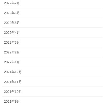
りがとうございました！
2022年7月
前回より1点でも多く点数が取れていることを願っています！
2022年6月
中1、2の通常授業は、月曜日までお休みとなります！
2022年5月
頑張って通塾してくれたので、少し休憩しましょう！そして、休
2022年4月
憩後は2学期に向けて再度頑張っていきましょう！
2022年3月
中3は、休んでいる暇はありません！
2022年2月
期末考査が終わって疲れていると思いますが、どんどん学習を進
めていきます！
2022年1月
部活で忙しいのは重々処置の上です！
2021年12月
しかし、誰一人として軽々と志望校に合格できるだけの力を持っ
た人は残念ながらいないはずです！
2021年11月
もうすぐ夏休み。
2021年10月
まだ志望校を諦めるには早いです！！
2021年9月