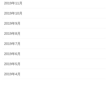
2019年11月
2019年7月9日
2019年10月
英語 長文のコツ part.1 ～中学生編～
2019年9月
2019年7月5日
2019年8月
2019年7月
塾長ブログ
カテゴリー
テスト
一貫塾
中学生
中山中
タグ
2019年6月
京山中
入試
受験
夏休み
夏期講習
英語
香和中
2019年5月
2019年4月
塾長ブログ
前の記事
的中！！
2019年7月2日
塾長ブログ