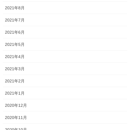
厳しいことを言いますが、こんな早期に諦められるほどしか熱意
2021年8月
がないのですか⁈
2021年7月
もちろん、受験に対する不安な気持ちはよくわかります。
2021年6月
ただ、去年の3年生もそうでしたが、これからどれだけ学習するか
ですよ！
2021年5月
部活引退後、飛躍的に伸びた生徒もいました！
2021年4月
志望校に受かりたいという熱い気持ち
2021年3月
不十分な点を素直に受け止めて、改善しようとする謙虚さ
2021年2月
テレビや、スマホなどの誘惑に負けず、1点でも多く点数を取ろう
2021年1月
とする必死さ
2020年12月
毎日コツコツ学習する勤勉さ
2020年11月
これらを意識して頑張っていきましょう！
2020年10月
高校生は引き続き定期考査に向けて頑張っていきましょう！