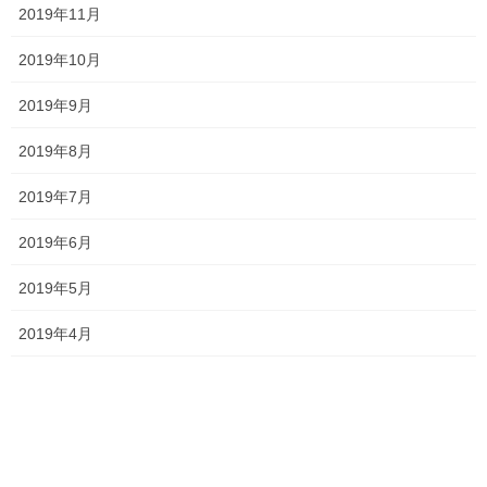
2019年11月
2024年8月31日
2019年10月
2019年9月
塾長ブログ
カテゴリー
サクラ咲く
テスト
テスト対策
タグ
2019年8月
一宮高校
一般入試 全員合格
一貫塾
一貫塾 テスト
中山中
京山中
入試
2019年7月
入試 英語
入試対策
受験
合格
岡山南
岡山工業
平津小
新年度
2019年6月
桃丘小
横井小
無料体験
2019年5月
特別入試 全員合格
野谷小
香和中
馬屋下小
2019年4月
塾長ブログ
前の記事
受験生としてのスタート？！
2024年4月22日