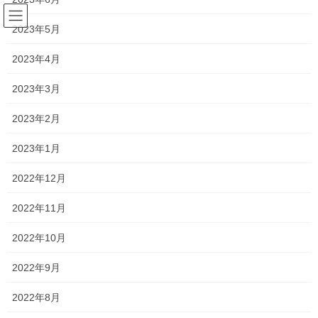
コ
ナ
ン
ビ
2023年5月
テ
ゲ
ン
ー
2023年4月
塾長ブログ
ツ
シ
へ
ョ
2023年3月
ス
ン
HOME
塾長ブログ
コミュニケーション能力を磨きたいです…
キ
に
2023年2月
ッ
移
プ
動
2024年4月24日
/ 最終更新日時 :
2024年5月1日
2023年1月
塾長ブログ
2022年12月
コミュニケーション能力を磨きた
2022年11月
いです…
2022年10月
今日は『岡山の教育を考える会』の若造会に参加させてもらって
2022年9月
いました！
2022年8月
各塾の若い先生方を中心とした会で、定期的に勉強会を開いてく
ださいます！