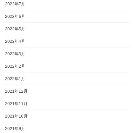
2022年7月
初めて若造会に参加させてもらいましたが、参考になるお話もた
2022年6月
くさんあり非常に勉強になりました！
2022年5月
大手の塾さんや、社員が何人かいらっしゃる塾さんと異なり、私
のようにほとんど塾長のみで運営している塾だと情報が限られて
2022年4月
いますからね…
2022年3月
非常にありがたいです！！
2022年2月
このような会に参加して少しでも知識を吸収していきたいと思い
ます！！
2022年1月
ただ、時間も限られていましたし、他の先生を差し置いて自塾の
2021年12月
ことを語れるほどの取り組みと、コミュニケーション能力がない
のがネックですが…笑
2021年11月
他の塾の先生はこれでもか！！というくらい話される先生もいて
2021年10月
驚きました！
2021年9月
………………えっ、あなためっちゃ喋るじゃん！ですって⁈