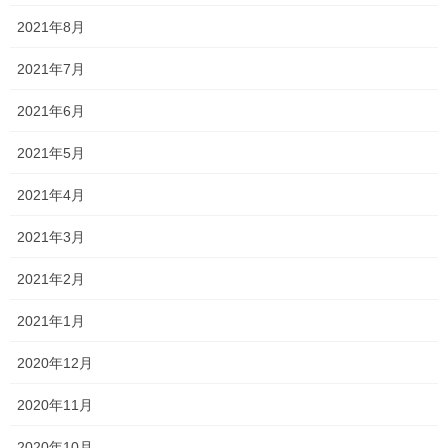
2021年8月
面談とか、授業の解説眠くなるくらいめっちゃ長いじゃん！！で
すって⁇
2021年7月
いやいや、私は自分のフィールドと、慣れた環境下でないと話し
2021年6月
ませんよ笑
2021年5月
特に、プライベートでは同年代くらいの女性とは相当頑張らない
と会話ができません笑
2021年4月
というわけで、慣れていない環境だったので、これでもかという
2021年3月
くらい猫を被っておきました笑
2021年2月
とはいえ、そろそろいい大人ですし、
塾生のみんなは嫌いな勉強を頑張ってくれているので、
2021年1月
私は苦手なコミュニケーション能力を磨くことにしましょう…笑
2020年12月
2020年11月
Follow me!
2020年10月