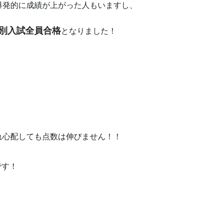
爆発的に成績が上がった人もいますし、
別入試全員合格
となりました！
！
れ心配しても点数は伸びません！！
です！