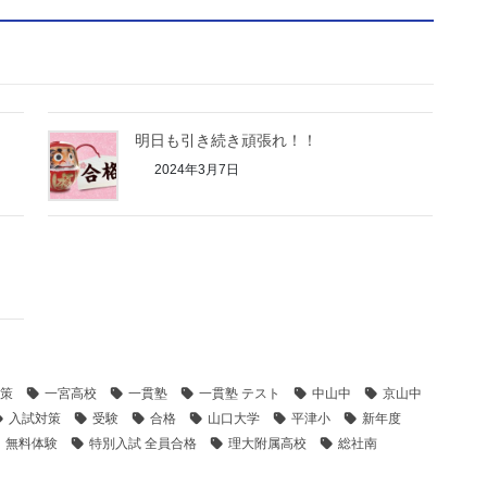
明日も引き続き頑張れ！！
2024年3月7日
策
一宮高校
一貫塾
一貫塾 テスト
中山中
京山中
入試対策
受験
合格
山口大学
平津小
新年度
無料体験
特別入試 全員合格
理大附属高校
総社南