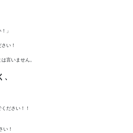
い！」
ださい！
とは言いません。
く、
でください！！
さい！