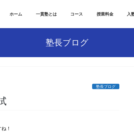
ホーム
一貫塾とは
コース
授業料金
入
塾長ブログ
塾長ブログ
試
すね！