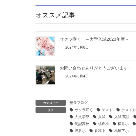
オススメ記事
サクラ咲く ～大学入試2023年度～
2024年3月8日
お問い合わせありがとうございます！
2024年3月4日
塾長ブログ
カテゴリー
サクラ咲く
テスト
テスト対
タグ
人文学部
入試
入試 英語
明誠高校
桃丘小
横井小
野谷小
香和中
馬屋下小