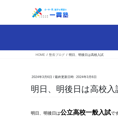
コ
ナ
ン
ビ
テ
ゲ
ン
ー
ツ
シ
へ
ョ
ス
ン
キ
に
ッ
移
HOME
塾長ブログ
明日、明後日は高校入試
プ
動
2024年3月6日
/ 最終更新日時 :
2024年3月6日
明日、明後日は高校入
公立高校一般入試
明日、明後日は
で