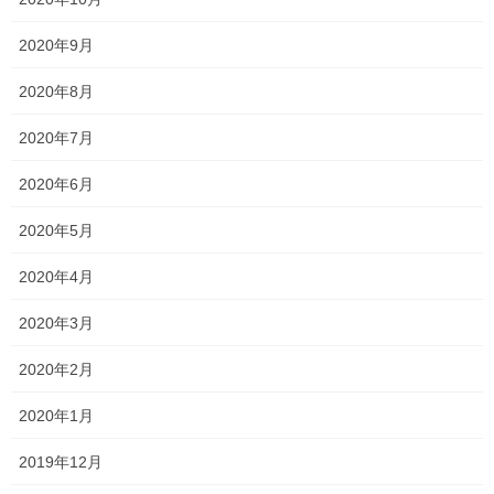
新着情報
カテゴリー
2020年9月
テスト
テスト対策
一宮高校
一貫塾
タグ
一貫塾 テスト
中山中
京山中
入試
2020年8月
入試 英語
入試対策
冬期講習
受験
合格
平津小
新年度
明誠高校
2020年7月
桃丘小
横井小
無料体験
理大附属高校
総社南
野谷小
香和中
馬屋下小
2020年6月
2020年5月
塾長ブログ
前の記事
2020年4月
面接練習
2020年3月
2023年11月15日
2020年2月
新着情報
次の記事
2020年1月
一貫だより2023年11月
2023年11月21日
2019年12月