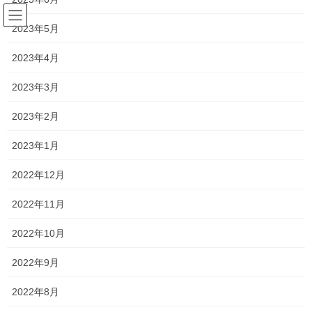
コ
ナ
ン
ビ
2023年5月
テ
ゲ
ン
ー
2023年4月
新着情報
ツ
シ
へ
ョ
2023年3月
ス
ン
HOME
新着情報
2023年冬期講習
キ
に
2023年2月
ッ
移
プ
動
2023年11月20日
/ 最終更新日時 :
2024年1月12日
2023年1月
新着情報
2022年12月
2023年冬期講習
2022年11月
今年も残すところあろ1か月と少しで1年が終了しますね！
2022年10月
新型コロナウイルス5類移行や、ハワイマウイ島山火事、処理水海
2022年9月
洋放出、
2022年8月
岡山学芸館高校が高校サッカー初優勝、国枝慎吾さん引退、阪神