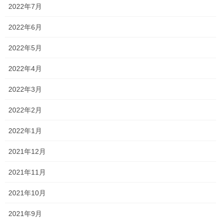
タイガース38年ぶりの日本一
2022年7月
など、今年も様々なことがありましたね！！
2022年6月
特に、長かったマスク生活もやや緩和され、行事やイベントも復
2022年5月
活し、少しずつ日常が戻ってきましたね！
2022年4月
そんな1年の最後の締めくくりとなる季節講習
2022年3月
そして、受験生にとっては入試前最後の季節講習ですね！！
2022年2月
後悔のないよう最後まで志望校目指して頑張りましょうね！！
2022年1月
2023冬期講習会パンフレット
2021年12月
Follow me!
2021年11月
2021年10月
2021年9月