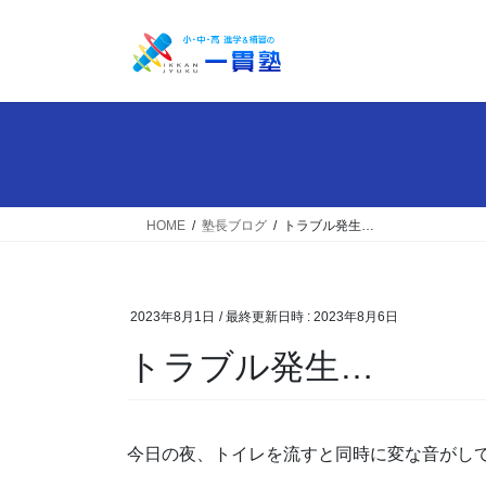
コ
ナ
ン
ビ
テ
ゲ
ン
ー
ツ
シ
へ
ョ
ス
ン
キ
に
ッ
移
HOME
塾長ブログ
トラブル発生…
プ
動
2023年8月1日
/ 最終更新日時 :
2023年8月6日
トラブル発生…
今日の夜、トイレを流すと同時に変な音がし