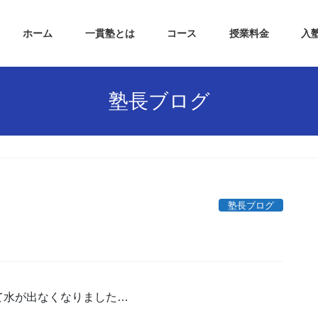
ホーム
一貫塾とは
コース
授業料金
入
塾長ブログ
塾長ブログ
て水が出なくなりました…