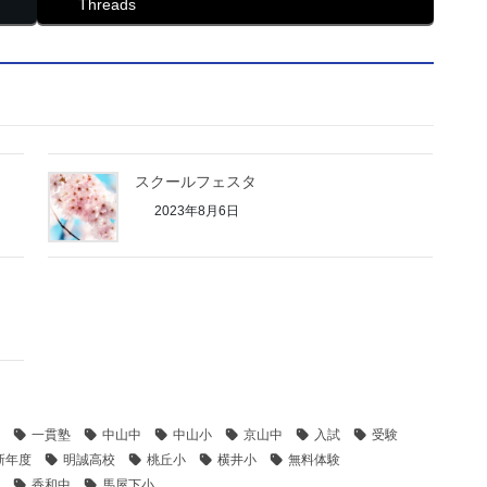
Threads
スクールフェスタ
2023年8月6日
一貫塾
中山中
中山小
京山中
入試
受験
新年度
明誠高校
桃丘小
横井小
無料体験
香和中
馬屋下小