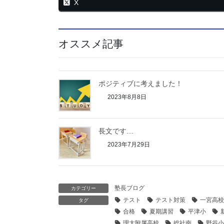
X
オススメ記事
ポジティブに考えました！
2023年8月8日
長文です…
2023年7月29日
塾長ブログ
カテゴリー
テスト
テスト対策
一宮高校
タグ
合格
夏期講習
平津小
理大附属高校
総社南
野谷小