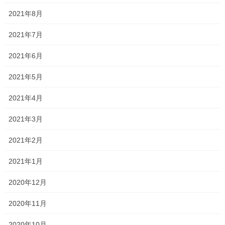
2021年8月
なぜなら、
2021年7月
保護者の皆さまが下げたくない頭を下げられたり、
したくない業務をされたり、
2021年6月
苦しい中でもご家族のためを思って必死の思いで働いたお金で月
2021年5月
謝を支払ってくださっているのに、
2021年4月
ヘラヘラしながらお金をいただけるわけがありません！
2021年3月
私は正直まだまだ力不足ですし、可能な範囲にはなるかもしれま
せんが、
2021年2月
それでも息切れしつつも全力を尽くすのは、
2021年1月
それが保護者さま、お子さまの気持ちに少しでもお応えしたいか
2020年12月
らです
2020年11月
正直に言う、言わないはさておき、
2020年10月