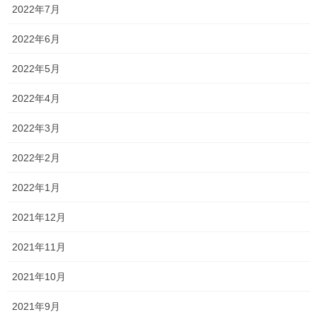
2022年7月
い！
2022年6月
さて、 今日は久しぶりに大きい声を出してしまいました…
2022年5月
詳細は控えますが
まあ…
2022年4月
私としては、タイミングと、言い方、態度だと思うんですよ！
2022年3月
心の中でどう思っていようが、
2022年2月
私のいないところで悪口を言おうが、
2022年1月
構いません！
2021年12月
ただ、せめて私の前では全てを揃えた上で発言して欲しいなと
2021年11月
私も令和になってほぼ大きい声を出していないといっても、
2021年10月
あるラインを越えられてしまうと、スイッチが入ってしまうの
2021年9月
で…