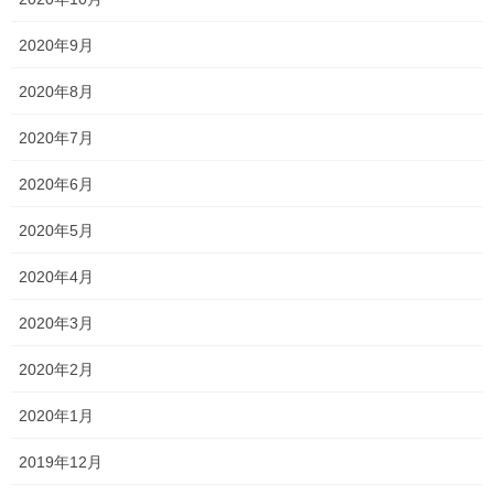
結局は何をしようが、どこに行こうが、どう過ごそうが構いませ
ん
2020年9月
その日の授業に来なかったからといって成績が下がることや、
2020年8月
入試で不合格になることはまずあり得ないでしょう
2020年7月
ただ、中には頑張って勉強した人もいる
2020年6月
知識を1つでも吸収して帰った人もいる
2020年5月
どうすればいいかを聞きに来てくれた人たちもいた
2020年4月
自分が出来ていないことに気づき、頑張ろう！と決意した人もい
2020年3月
るかもしれない
そんな熱量のある人たちとでは、おそらく今後差がつくと思いま
2020年2月
す
2020年1月
夜のマジックなのか少し疎ましく書きすぎたかもしれません
2019年12月
でも、今日の1日を振り返ると、このような内容となってしまいま