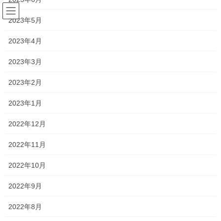
コ
ナ
ン
ビ
2023年5月
テ
ゲ
ン
ー
2023年4月
塾長ブログ
ツ
シ
へ
ョ
2023年3月
ス
ン
HOME
塾長ブログ
長文です…
キ
に
2023年2月
ッ
移
プ
動
2023年7月29日
/ 最終更新日時 :
2023年8月6日
2023年1月
塾長ブログ
2022年12月
長文です…
2022年11月
今日も朝から授業でした！
2022年10月
携帯に災害級の暑さと表示されていましたね…
2022年9月
倒れてしまいそうなくらい暑いですから
2022年8月
授業中、休み時間に関係なく、水分補給はしっかり行ってくださ