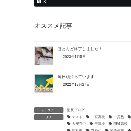
X
オススメ記事
ほとんど終了しました！
2023年1月5日
毎日頑張っています
2022年12月27日
塾長ブログ
カテゴリー
テスト
一宮高校
一貫塾
タグ
大安寺中
平津小
明誠高校
総社南
野谷小
関西高校