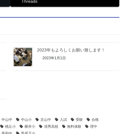
Threads
2023年もよろしくお願い致します！
2023年1月1日
中山中
中山小
京山中
入試
受験
合格
桃丘小
横井小
清秀高校
無料体験
理中
香和中
馬屋下小