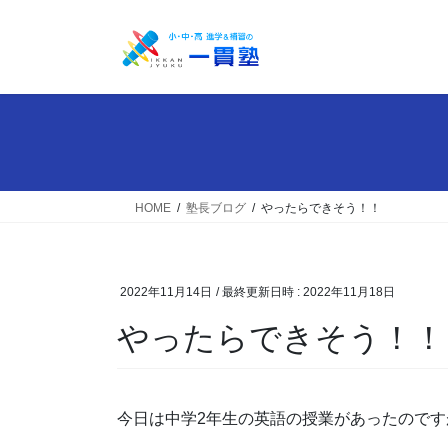
コ
ナ
ン
ビ
テ
ゲ
ン
ー
ツ
シ
へ
ョ
ス
ン
キ
に
ッ
移
HOME
塾長ブログ
やったらできそう！！
プ
動
2022年11月14日
/ 最終更新日時 :
2022年11月18日
やったらできそう！！
今日は中学2年生の英語の授業があったので