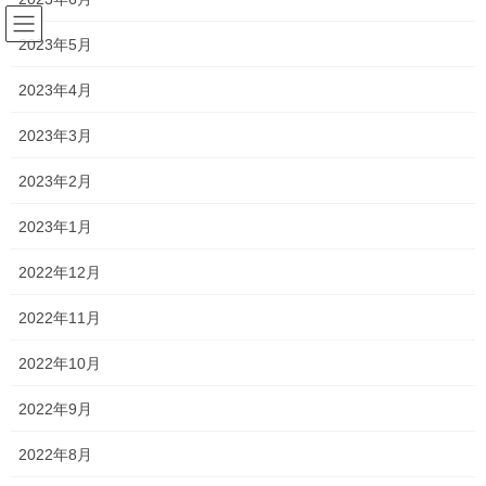
コ
ナ
ン
ビ
2023年5月
テ
ゲ
ン
ー
2023年4月
新着情報
ツ
シ
へ
ョ
2023年3月
ス
ン
HOME
新着情報
一貫だより2022年9月
キ
に
2023年2月
ッ
移
プ
動
2022年8月24日
/ 最終更新日時 :
2022年8月29日
2023年1月
新着情報
2022年12月
一貫だより2022年9月
2022年11月
夏期講習が終了を迎えようとしています！
2022年10月
今年は猛暑に加え、雨が多く通塾だけでも大変だったと思います
2022年9月
が、
2022年8月
どの塾生も長い夏休みの間に1学期の復習や、2学期の予習を行う