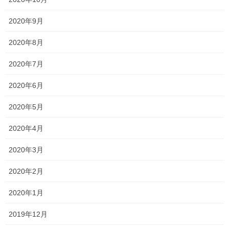
新着情報
カテゴリー
2020年9月
テスト
一宮高校
一貫塾
中山中
タグ
中山小
京山中
入試
受験
合格
2020年8月
夏期講習
大安寺中
平津小
明誠高校
桃丘小
横井小
清秀高校
理中
2020年7月
総社南
自習王に俺はなる！
野谷小
関西高校
香和中
馬屋下小
2020年6月
2020年5月
塾長ブログ
前の記事
2020年4月
今年はどうなるか
2020年3月
2022年8月22日
2020年2月
塾長ブログ
次の記事
2020年1月
とりあえず、一段落？！
2019年12月
2022年8月25日